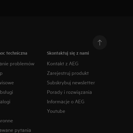
moc techniczna
Skontaktuj się z nami
anie problemów
Kontakt z AEG
ep
Zarejestruj produkt
wisowe
Subskrybuj newsletter
obsługi
Porady i rozwiązania
alogi
Informacje o AEG
Youtube
hronne
awane pytania