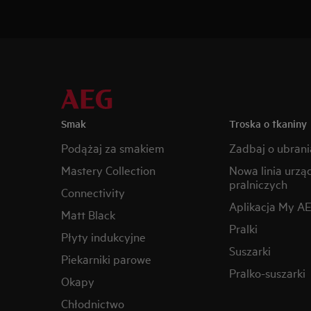
Smak
Troska o tkaniny
Podążaj za smakiem
Zadbaj o ubrani
Mastery Collection
Nowa linia urzą
pralniczych
Connectivity
Aplikacja My A
Matt Black
Pralki
Płyty indukcyjne
Suszarki
Piekarniki parowe
Pralko-suszarki
Okapy
Chłodnictwo