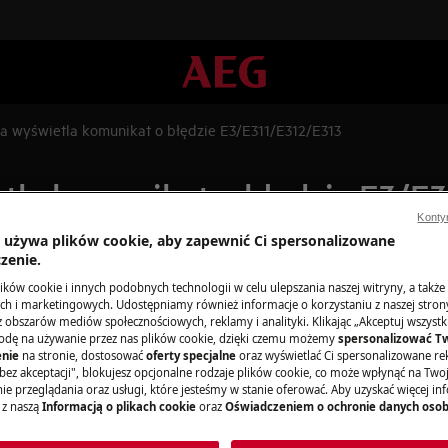
na wyświetla komunikat o błędzie E3/E311/E312/E313
tla komunikat o błędzie E3/E
Konty
a używa plików cookie, aby zapewnić Ci spersonalizowane
zenie.
Części zamienne
ków cookie i innych podobnych technologii w celu ulepszania naszej witryny, a także
łędzie E3/E311/E312/E313
h i marketingowych. Udostępniamy również informacje o korzystaniu z naszej stro
obszarów mediów społecznościowych, reklamy i analityki. Klikając „Akceptuj wszystkie
Znajdź oryginalne
odę na używanie przez nas plików cookie, dzięki czemu możemy
spersonalizować T
urządzenia w nasz
nie
na stronie, dostosować
oferty specjalne
oraz wyświetlać Ci spersonalizowane rek
bez akceptacji", blokujesz opcjonalne rodzaje plików cookie, co może wpłynąć na Two
zamów je prosto 
e przeglądania oraz usługi, które jesteśmy w stanie oferować. Aby uzyskać więcej inf
 z naszą
Informacją o plikach cookie
oraz
Oświadczeniem o ochronie danych oso
Do sklepu inter