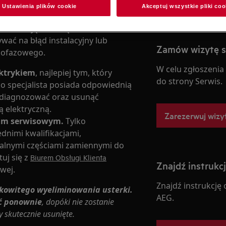
Ustawienia plików cookie
Akceptuj wszystkie pliki coo
oznaczają, że urządzenie zostało
wać na błąd instalacyjny lub
Zamów wizytę 
nofazowego.
W celu zgłoszenia
ektrykiem
, najlepiej tym, który
do strony Serwis.
lko specjalista posiada odpowiednią
zdiagnozować oraz usunąć
ą elektryczną.
Zarezerwuj wizy
rum serwisowym.
Tylko
nimi kwalifikacjami,
nalnymi częściami zamiennymi do
uj się z
Biurem Obsługi Klienta
Znajdź instrukc
wej.
Znajdź instrukcję
łkowitego wyeliminowania usterki.
AEG.
ć ponownie
, dopóki nie zostanie
 skutecznie usunięte.