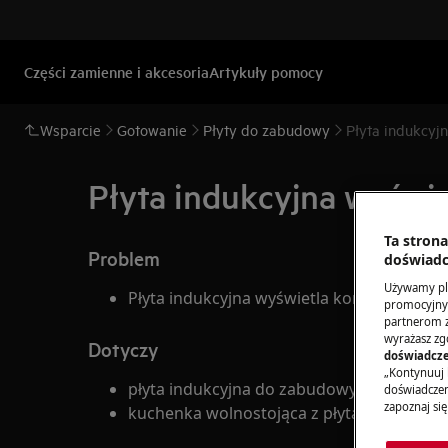
Części zamienne i akcesoria
Artykuły pomocy
Wsparcie
Gotowanie
Płyty do zabudowy
Płyta indukcyj
Płyta indukcyjna wyświe
Ta stron
Problem
doświadc
Używamy pli
Płyta indukcyjna wyświetla komunikat o b
promocyjnyc
partnerom z 
wyrażasz zg
Dotyczy
doświadcze
„Kontynuuj 
płyta indukcyjna do zabudowy
doświadczeni
zapoznaj się
kuchenka wolnostojąca z płytą indukcyjną