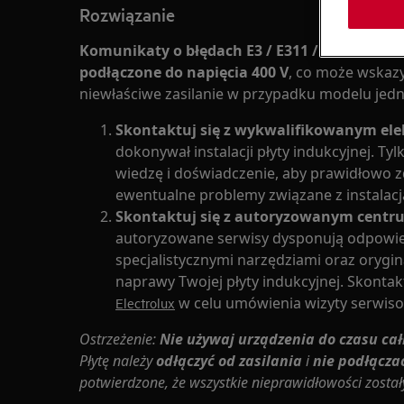
Rozwiązanie
Komunikaty o błędach E3 / E311 / E312 / E313
podłączone do napięcia 400 V
, co może wskazy
niewłaściwe zasilanie w przypadku modelu jed
Skontaktuj się z wykwalifikowanym el
dokonywał instalacji płyty indukcyjnej. Ty
wiedzę i doświadczenie, aby prawidłowo 
ewentualne problemy związane z instalacj
Skontaktuj się z autoryzowanym cent
autoryzowane serwisy dysponują odpowied
specjalistycznymi narzędziami oraz orygi
naprawy Twojej płyty indukcyjnej. Skontakt
w celu umówienia wizyty serwiso
Electrolux
Ostrzeżenie:
Nie używaj urządzenia do czasu ca
Płytę należy
odłączyć od zasilania
i
nie podłącza
potwierdzone, że wszystkie nieprawidłowości zostały