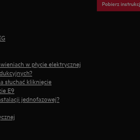
Pobierz instrukc
EG
wieniach w płycie elektrycznej
ndukcyjnych?
 słuchać kliknięcie
zie E9
stalacji jednofazowej?
ycznej