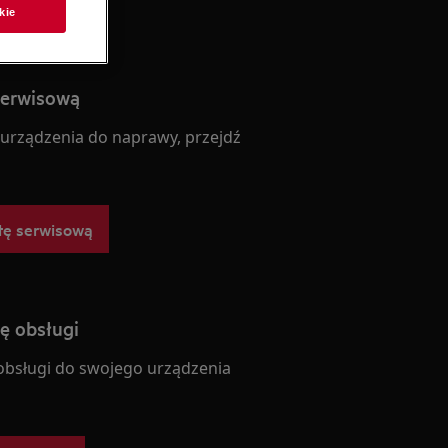
kie
serwisową
 urządzenia do naprawy, przejdź
tę serwisową
ję obsługi
 obsługi do swojego urządzenia