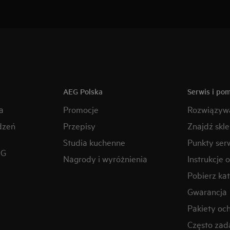
AEG Polska
Serwis i po
a
Promocje
Rozwiązyw
dzeń
Przepisy
Znajdź skl
Studia kuchenne
Punkty ser
EG
Nagrody i wyróżnienia
Instrukcje 
Pobierz kat
Gwarancja
Pakiety oc
Często zad