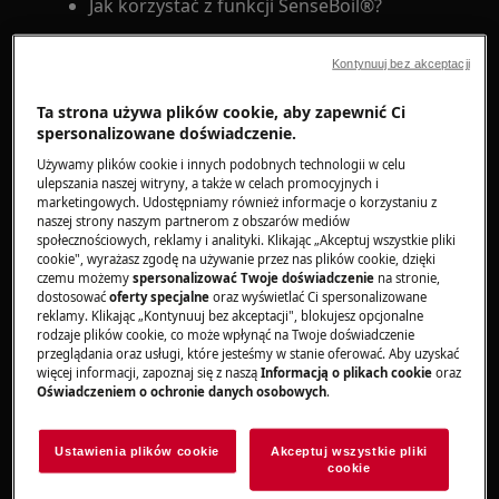
Jak korzystać z funkcji SenseBoil®?
Dotyczy:
Kontynuuj bez akceptacji
Płyty indukcyjne z funkcją SenseBoil®
Ta strona używa plików cookie, aby zapewnić Ci
Rozwiązanie:
spersonalizowane doświadczenie.
Używamy plików cookie i innych podobnych technologii w celu
1. Upewnić się, czy powierzchnia płyty
ulepszania naszej witryny, a także w celach promocyjnych i
grzejnej i panel sterowania są suche.
marketingowych. Udostępniamy również informacje o korzystaniu z
naszej strony naszym partnerom z obszarów mediów
społecznościowych, reklamy i analityki. Klikając „Akceptuj wszystkie pliki
2. Zakończyć poprzednie gotowanie lub
cookie", wyrażasz zgodę na używanie przez nas plików cookie, dzięki
wybrać wolne pole grzejne bez ciepła
czemu możemy
spersonalizować Twoje doświadczenie
na stronie,
resztkowego.
dostosować
oferty specjalne
oraz wyświetlać Ci spersonalizowane
reklamy. Klikając „Kontynuuj bez akceptacji", blokujesz opcjonalne
rodzaje plików cookie, co może wpłynąć na Twoje doświadczenie
Jeśli wszystkie pola grzejne są już używane lub
przeglądania oraz usługi, które jesteśmy w stanie oferować. Aby uzyskać
na wszystkich z nich występuje ciepło
więcej informacji, zapoznaj się z naszą
Informacją o plikach cookie
oraz
Oświadczeniem o ochronie danych osobowych
.
resztkowe, płyta grzejna emituje sygnał
dźwiękowy, wskaźniki SenseBoil® migają, a
funkcja nie uruchamia się
Ustawienia plików cookie
Akceptuj wszystkie pliki
cookie
3. Wybrać pole grzejne w ciągu 5 sekund od