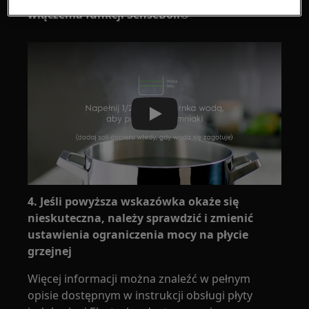
włączenia funkcji SenseBoil®
Play
4. Jeśli powyższa wskazówka okaże się
nieskuteczna, należy sprawdzić i zmienić
ustawienia ograniczenia mocy na płycie
grzejnej
Więcej informacji można znaleźć w pełnym
opisie dostępnym w instrukcji obsługi płyty