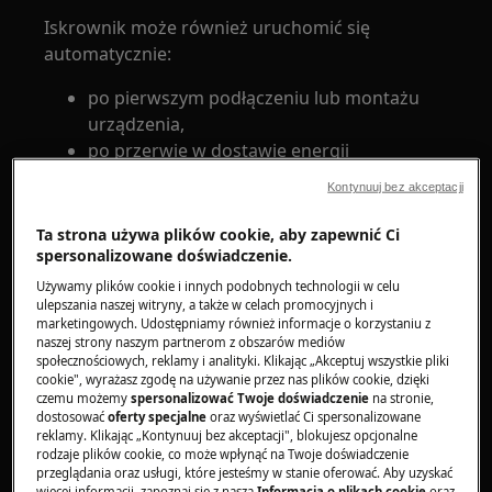
Iskrownik może również uruchomić się
automatycznie:
po pierwszym podłączeniu lub montażu
urządzenia,
po przerwie w dostawie energii
elektrycznej,
Kontynuuj bez akceptacji
po ponownym włączeniu zasilania.
Ta strona używa plików cookie, aby zapewnić Ci
Takie krótkotrwałe iskrzenie nie powinno budzić
spersonalizowane doświadczenie.
niepokoju.
Używamy plików cookie i innych podobnych technologii w celu
ulepszania naszej witryny, a także w celach promocyjnych i
Co zrobić, jeśli iskrownik nie przestaje
marketingowych. Udostępniamy również informacje o korzystaniu z
iskrzyć?
naszej strony naszym partnerom z obszarów mediów
społecznościowych, reklamy i analityki. Klikając „Akceptuj wszystkie pliki
Jeżeli zapalarka pracuje nadal po zwolnieniu
cookie", wyrażasz zgodę na używanie przez nas plików cookie, dzięki
czemu możemy
spersonalizować Twoje doświadczenie
na stronie,
pokrętła, wykonaj poniższe czynności.
dostosować
oferty specjalne
oraz wyświetlać Ci spersonalizowane
reklamy. Klikając „Kontynuuj bez akceptacji", blokujesz opcjonalne
1. Sprawdź, czy płyta gazowa nie jest
rodzaje plików cookie, co może wpłynąć na Twoje doświadczenie
mokra
przeglądania oraz usługi, które jesteśmy w stanie oferować. Aby uzyskać
więcej informacji, zapoznaj się z naszą
Informacją o plikach cookie
oraz