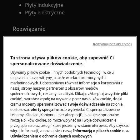
Płyty indukcyjne
Płyty elektryczne
Rozwiązanie
Funkcja "Automatyczne wyłączanie" na płycie
Kontynuuj bez akceptacji
grzejnej jest zaawansowanym rozwiązaniem
umożliwiającym jej samoczynne wyłączenie w
Ta strona używa plików cookie, aby zapewnić Ci
określonych sytuacjach. Do takich sytuacji
spersonalizowane doświadczenie.
należy wyłączenie wszystkich pól grzejnych,
Używamy plików cookie i innych podobnych technologii w celu
brak ustawienia mocy grzania po włączeniu
ulepszania naszej witryny, a także w celach promocyjnych i
marketingowych. Udostępniamy również informacje o korzystaniu z
urządzenia, zalanie panelu sterowania lub
naszej strony naszym partnerom z obszarów mediów
obecność przedmiotu na nim przez czas dłuższy
społecznościowych, reklamy i analityki. Klikając „Akceptuj wszystkie pliki
cookie", wyrażasz zgodę na używanie przez nas plików cookie, dzięki
niż 10 sekund. W takich przypadkach urządzenie
czemu możemy
spersonalizować Twoje doświadczenie
na stronie,
emituje sygnał dźwiękowy i automatycznie się
dostosować
oferty specjalne
oraz wyświetlać Ci spersonalizowane
reklamy. Klikając „Kontynuuj bez akceptacji", blokujesz opcjonalne
wyłącza. Ważne jest, aby w takich przypadkach
rodzaje plików cookie, co może wpłynąć na Twoje doświadczenie
usunąć wszelkie przedmioty lub oczyścić panel
przeglądania oraz usługi, które jesteśmy w stanie oferować. Aby uzyskać
sterowania.
więcej informacji, zapoznaj się z naszą
Informacją o plikach cookie
oraz
Oświadczeniem o ochronie danych osobowych
.