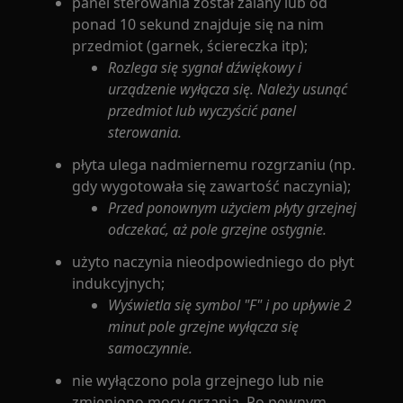
panel sterowania został zalany lub od
ponad 10 sekund znajduje się na nim
przedmiot (garnek, ściereczka itp);
Rozlega się sygnał dźwiękowy i
urządzenie wyłącza się. Należy usunąć
przedmiot lub wyczyścić panel
sterowania.
płyta ulega nadmiernemu rozgrzaniu (np.
gdy wygotowała się zawartość naczynia);
Przed ponownym użyciem płyty grzejnej
odczekać, aż pole grzejne ostygnie.
użyto naczynia nieodpowiedniego do płyt
indukcyjnych;
Wyświetla się symbol "F" i po upływie 2
minut pole grzejne wyłącza się
samoczynnie.
nie wyłączono pola grzejnego lub nie
zmieniono mocy grzania. Po pewnym