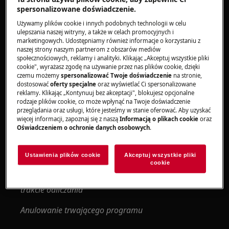
dotyczące wyłączenia tej funkcji można znaleźć
spersonalizowane doświadczenie.
w
.
instrukcji obsługi
Używamy plików cookie i innych podobnych technologii w celu
ulepszania naszej witryny, a także w celach promocyjnych i
3. Sprawdzić, czy zakończył się poprzedni cykl
marketingowych. Udostępniamy również informacje o korzystaniu z
naszej strony naszym partnerom z obszarów mediów
społecznościowych, reklamy i analityki. Klikając „Akceptuj wszystkie pliki
Jeśli nadal trwa poprzedni cykl, należy go
cookie", wyrażasz zgodę na używanie przez nas plików cookie, dzięki
anulować przed uruchomieniem kolejnego
czemu możemy
spersonalizować Twoje doświadczenie
na stronie,
cyklu.
dostosować
oferty specjalne
oraz wyświetlać Ci spersonalizowane
reklamy. Klikając „Kontynuuj bez akceptacji", blokujesz opcjonalne
Aby anulować cykl, należy zapoznać się z
rodzaje plików cookie, co może wpłynąć na Twoje doświadczenie
odpowiednią częścią instrukcji obsługi
przeglądania oraz usługi, które jesteśmy w stanie oferować. Aby uzyskać
więcej informacji, zapoznaj się z naszą
Informacją o plikach cookie
oraz
zmywarki, dotyczącą anulowania cykli.
Oświadczeniem o ochronie danych osobowych
.
W niektórych modelach urządzeń
wskazówki dotyczące anulowania cyklu są
Ustawienia plików cookie
Akceptuj wszystkie pliki
wyświetlane na panelu sterowania.
cookie
Anulowanie opóźnienia rozpoczęcia programu w
trakcie odliczania
Anulowanie trwającego programu