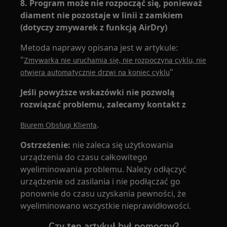
8. Program może nie rozpocząć się, ponieważ
diament nie pozostaje w linii z zamkiem
(dotyczy zmywarek z funkcją AirDry)
Metoda naprawy opisana jest w artykule:
"
Zmywarka nie uruchamia się, nie rozpoczyna cyklu, nie
"
otwiera automatycznie drzwi na koniec cyklu
Jeśli powyższe wskazówki nie pozwolą
rozwiązać problemu, zalecamy kontakt z
.
Biurem Obsługi Klienta
Ostrzeżenie:
nie zaleca się użytkowania
urządzenia do czasu całkowitego
wyeliminowania problemu. Należy odłączyć
urządzenie od zasilania i nie podłączać go
ponownie do czasu uzyskania pewności, że
wyeliminowano wszystkie nieprawidłowości.
Czy ten artykuł był pomocny?