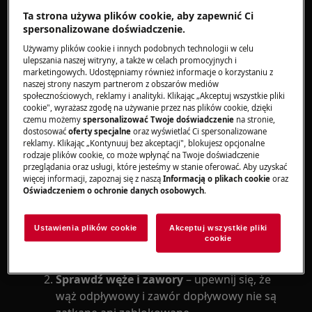
Ta strona używa plików cookie, aby zapewnić Ci
Rozwiązanie
spersonalizowane doświadczenie.
Używamy plików cookie i innych podobnych technologii w celu
Jeśli zmywarka pobiera wodę, gdy jest
ulepszania naszej witryny, a także w celach promocyjnych i
marketingowych. Udostępniamy również informacje o korzystaniu z
wyłączona, problem może wynikać z
naszej strony naszym partnerom z obszarów mediów
uszkodzonego elektrozaworu, zatkanego węża
społecznościowych, reklamy i analityki. Klikając „Akceptuj wszystkie pliki
odpływowego lub usterki w zaworze
cookie", wyrażasz zgodę na używanie przez nas plików cookie, dzięki
czemu możemy
spersonalizować Twoje doświadczenie
na stronie,
dopływowym. Może to spowodować
dostosować
oferty specjalne
oraz wyświetlać Ci spersonalizowane
uszkodzenie pompy, zablokować przepływ wody
reklamy. Klikając „Kontynuuj bez akceptacji", blokujesz opcjonalne
rodzaje plików cookie, co może wpłynąć na Twoje doświadczenie
i prowadzić do zalania komory lub problemów z
przeglądania oraz usługi, które jesteśmy w stanie oferować. Aby uzyskać
funkcjonowaniem urządzenia.
więcej informacji, zapoznaj się z naszą
Informacją o plikach cookie
oraz
Oświadczeniem o ochronie danych osobowych
.
Jak bezpiecznie zatrzymać dopływ wody i
sprawdzić urządzenie?
Ustawienia plików cookie
Akceptuj wszystkie pliki
cookie
Odłącz dopływ wody
do zmywarki, aby
uniknąć zalania i uszkodzenia urządzenia.
Sprawdź węże i zawory
– upewnij się, że
wąż odpływowy i zawór dopływowy nie są