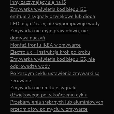
inny zaczynający się na i5
Zmywarka wyświetla kod błędu i20,
emituje 2 sygnały dźwiękowe lub dioda
LED miga 2 razy, nie wypompowuje wody
Zmywarka nie myje prawidłowo, nie
domywa naczyń
Montaż frontu IKEA w zmywarce
Electrolux – instrukcja krok po kroku
Zmywarka wyświetla kod błędu i23, nie
odprowadza wody
Po każdym cyklu ustawienia zmywarki są
zerowane
Zmywarka nie emituje sygnału
dźwiękowego po zakończeniu cyklu
Przebarwienia srebrnych lub aluminiowych
przedmiotów po myciu w zmywarce