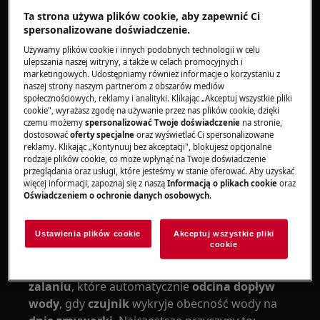
alarmowego,
natychmiast odetnij dopływ
Ta strona używa plików cookie, aby zapewnić Ci
spersonalizowane doświadczenie.
wody do
, zakręcając
kran
lub
zmywarki Electrolux
zawór dopływu wody
. Następnie
odłącz
Używamy plików cookie i innych podobnych technologii w celu
ulepszania naszej witryny, a także w celach promocyjnych i
urządzenie od zasilania
.
marketingowych. Udostępniamy również informacje o korzystaniu z
naszej strony naszym partnerom z obszarów mediów
Pozostaw
drzwiczki zmywarki otwarte na
społecznościowych, reklamy i analityki. Klikając „Akceptuj wszystkie pliki
minimum 24 godziny
, aby wnętrze mogło
cookie", wyrażasz zgodę na używanie przez nas plików cookie, dzięki
czemu możemy
spersonalizować Twoje doświadczenie
na stronie,
całkowicie wyschnąć. Po tym czasie uruchom
dostosować
oferty specjalne
oraz wyświetlać Ci spersonalizowane
ponownie urządzenie i sprawdź, czy
komunikat
reklamy. Klikając „Kontynuuj bez akceptacji", blokujesz opcjonalne
rodzaje plików cookie, co może wpłynąć na Twoje doświadczenie
o błędzie
oraz
alarm zabezpieczenia przed
przeglądania oraz usługi, które jesteśmy w stanie oferować. Aby uzyskać
zalaniem
nie pojawiają się ponownie.
więcej informacji, zapoznaj się z naszą
Informacją o plikach cookie
oraz
Oświadczeniem o ochronie danych osobowych
.
Przyczyny aktywacji systemu zabezpieczającego
przed wyciekiem wody
Ustawienia plików cookie
Akceptuj wszystkie pliki
cookie
Zmywarka Electrolux wyposażona jest
w
wewnętrzne zabezpieczenie przeciw
zalaniu
, które automatycznie
odcina dopływ
wody
, gdy
czujnik
wykryje obecność wody na