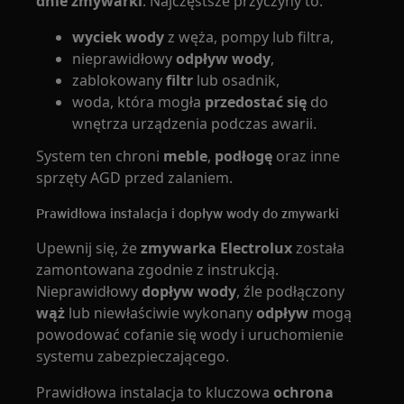
dnie zmywarki
. Najczęstsze przyczyny to:
wyciek wody
z węża, pompy lub filtra,
nieprawidłowy
odpływ wody
,
zablokowany
filtr
lub osadnik,
woda, która mogła
przedostać się
do
wnętrza urządzenia podczas awarii.
System ten chroni
meble
,
podłogę
oraz inne
sprzęty AGD przed zalaniem.
Prawidłowa instalacja i dopływ wody do zmywarki
Upewnij się, że
zmywarka Electrolux
została
zamontowana zgodnie z instrukcją.
Nieprawidłowy
dopływ wody
, źle podłączony
wąż
lub niewłaściwie wykonany
odpływ
mogą
powodować cofanie się wody i uruchomienie
systemu zabezpieczającego.
Prawidłowa instalacja to kluczowa
ochrona