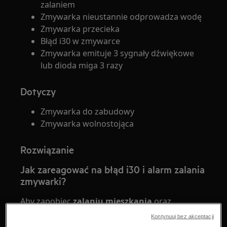
zalaniem
Zmywarka nieustannie odprowadza wodę
Zmywarka przecieka
Błąd i30 w zmywarce
Zmywarka emituje 3 sygnały dźwiękowe
lub dioda miga 3 razy
Dotyczy
Zmywarka do zabudowy
Zmywarka wolnostojąca
Rozwiązanie
Jak zareagować na błąd i30 i alarm zalania
zmywarki?
Aby zapobiec
zalaniu mieszkania
oraz
uszkodzeniu sprzętu AGD, w przypadku
Kontynuuj bez akceptacji
pojawienia się
kodu błędu i30
lub sygnału