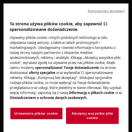
Rozwiązanie
Kontynuuj bez akceptacji
Jeśli piekarnik wyświetla kod
F215
na
Ta strona używa plików cookie, aby zapewnić Ci
wyświetlaczu urządzenia lub w aplikacji,
spersonalizowane doświadczenie.
oznacza to, że wystąpił problem z
Używamy plików cookie i innych podobnych technologii w celu
oprogramowaniem.
ulepszania naszej witryny, a także w celach promocyjnych i
marketingowych. Udostępniamy również informacje o korzystaniu z
naszej strony naszym partnerom z obszarów mediów
Jeśli kod
F215
jest wyświetlany tylko w aplikacji,
społecznościowych, reklamy i analityki. Klikając „Akceptuj wszystkie pliki
zalecamy wykonanie następujących czynności:
cookie", wyrażasz zgodę na używanie przez nas plików cookie, dzięki
czemu możemy
spersonalizować Twoje doświadczenie
na stronie,
Ponownie zainstaluj aplikację na
dostosować
oferty specjalne
oraz wyświetlać Ci spersonalizowane
reklamy. Klikając „Kontynuuj bez akceptacji", blokujesz opcjonalne
smartfonie - najnowszą dostępną wersję
rodzaje plików cookie, co może wpłynąć na Twoje doświadczenie
Połącz ponownie piekarnik z aplikacją
przeglądania oraz usługi, które jesteśmy w stanie oferować. Aby uzyskać
więcej informacji, zapoznaj się z naszą
Informacją o plikach cookie
oraz
Odłącz piekarnik od zasilania na co
Oświadczeniem o ochronie danych osobowych
.
najmniej 30 minut. Następnie ponownie
połącz piekarnik z aplikacją. Jeśli dostępna
Ustawienia plików cookie
Akceptuj wszystkie pliki
jest aktualizacja oprogramowania
cookie
piekarnika, zostanie ona zainstalowana w
ciągu następnych 48 godzin