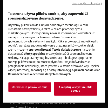
pojedyncze pokrętło
Kontynuuj bez akceptacji
Ta strona używa plików cookie, aby zapewnić Ci
Rozwiązanie
spersonalizowane doświadczenie.
Używamy plików cookie i innych podobnych technologii w celu
ulepszania naszej witryny, a także w celach promocyjnych i
marketingowych. Udostępniamy również informacje o korzystaniu z
naszej strony naszym partnerom z obszarów mediów
społecznościowych, reklamy i analityki. Klikając „Akceptuj wszystkie pliki
cookie", wyrażasz zgodę na używanie przez nas plików cookie, dzięki
czemu możemy
spersonalizować Twoje doświadczenie
na stronie,
dostosować
oferty specjalne
oraz wyświetlać Ci spersonalizowane
reklamy. Klikając „Kontynuuj bez akceptacji", blokujesz opcjonalne
rodzaje plików cookie, co może wpłynąć na Twoje doświadczenie
przeglądania oraz usługi, które jesteśmy w stanie oferować. Aby uzyskać
Jeżeli piekarnik nie uruchamia się, mimo że
więcej informacji, zapoznaj się z naszą
Informacją o plikach cookie
oraz
Oświadczeniem o ochronie danych osobowych
.
komunikaty na wyświetlaczu, takie jak
„Uzupełnij wodę”
, zostały wykonane, problem
może wynikać z braku potwierdzenia ustawień
Ustawienia plików cookie
Akceptuj wszystkie pliki
cookie
pokrętłem.
Potwierdzanie komunikatów na
wyświetlaczu