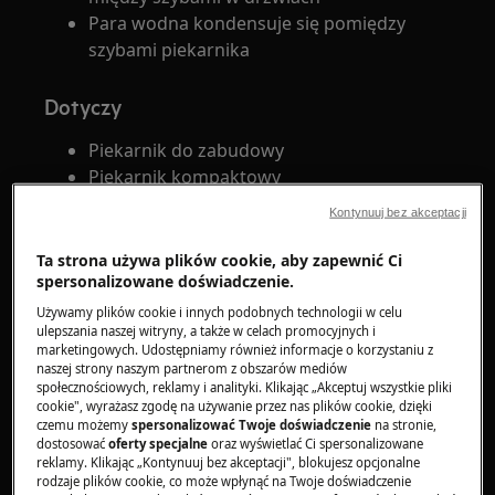
Para wodna kondensuje się pomiędzy
szybami piekarnika
Dotyczy
Piekarnik do zabudowy
Piekarnik kompaktowy
Kuchenka wolnostojąca
Kontynuuj bez akceptacji
Rozwiązanie
Ta strona używa plików cookie, aby zapewnić Ci
spersonalizowane doświadczenie.
Ogranicz ilość wilgoci podczas
Używamy plików cookie i innych podobnych technologii w celu
przygotowywania potraw, aby poprawić
ulepszania naszej witryny, a także w celach promocyjnych i
marketingowych. Udostępniamy również informacje o korzystaniu z
efekty pieczenia.
naszej strony naszym partnerom z obszarów mediów
Po zakończeniu procesu pieczenia otwórz
społecznościowych, reklamy i analityki. Klikając „Akceptuj wszystkie pliki
cookie", wyrażasz zgodę na używanie przez nas plików cookie, dzięki
drzwi piekarnika natychmiast, aby
czemu możemy
spersonalizować Twoje doświadczenie
na stronie,
zredukować wilgoć wewnątrz i zapobiec
dostosować
oferty specjalne
oraz wyświetlać Ci spersonalizowane
nadmiernemu kondensowaniu.
reklamy. Klikając „Kontynuuj bez akceptacji", blokujesz opcjonalne
rodzaje plików cookie, co może wpłynąć na Twoje doświadczenie
Wyjmij potrawę z piekarnika od razu po