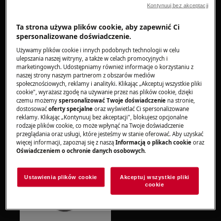
włączanie i wyłączanie urządzenia, co
Kontynuuj bez akceptacji
pozwala na łatwe rozpoczęcie i
zakończenie gotowania.
Ta strona używa plików cookie, aby zapewnić Ci
spersonalizowane doświadczenie.
Używamy plików cookie i innych podobnych technologii w celu
ulepszania naszej witryny, a także w celach promocyjnych i
marketingowych. Udostępniamy również informacje o korzystaniu z
naszej strony naszym partnerom z obszarów mediów
społecznościowych, reklamy i analityki. Klikając „Akceptuj wszystkie pliki
cookie", wyrażasz zgodę na używanie przez nas plików cookie, dzięki
czemu możemy
spersonalizować Twoje doświadczenie
na stronie,
dostosować
oferty specjalne
oraz wyświetlać Ci spersonalizowane
Przycisk Zegar
pozwala ustawić czas
reklamy. Klikając „Kontynuuj bez akceptacji", blokujesz opcjonalne
gotowania, a wyświetlacz zegara pokazuje
rodzaje plików cookie, co może wpłynąć na Twoje doświadczenie
czas w minutach, co ułatwia
przeglądania oraz usługi, które jesteśmy w stanie oferować. Aby uzyskać
więcej informacji, zapoznaj się z naszą
Informacją o plikach cookie
oraz
monitorowanie procesu gotowania.
Oświadczeniem o ochronie danych osobowych
.
Ustawienia plików cookie
Akceptuj wszystkie pliki
cookie