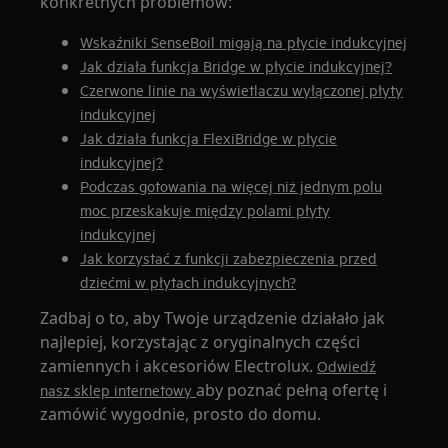
konkretnych problemów:
Wskaźniki SenseBoil migają na płycie indukcyjnej
Jak działa funkcja Bridge w płycie indukcyjnej?
Czerwone linie na wyświetlaczu wyłączonej płyty
indukcyjnej
Jak działa funkcja FlexiBridge w płycie
indukcyjnej?
Podczas gotowania na więcej niż jednym polu
moc przeskakuje między polami płyty
indukcyjnej
Jak korzystać z funkcji zabezpieczenia przed
dziećmi w płytach indukcyjnych?
Zadbaj o to, aby Twoje urządzenie działało jak
najlepiej, korzystając z oryginalnych części
zamiennych i akcesoriów Electrolux.
Odwiedź
aby poznać pełną ofertę i
nasz sklep internetowy
zamówić wygodnie, prosto do domu.