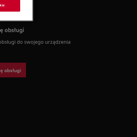
kie
ję obsługi
 obsługi do swojego urządzenia
ję obsługi