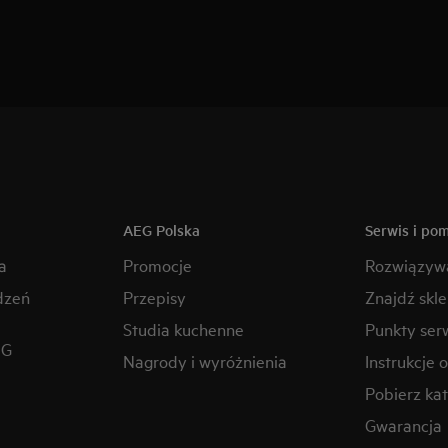
AEG Polska
Serwis i po
a
Promocje
Rozwiązyw
dzeń
Przepisy
Znajdź skl
Studia kuchenne
Punkty ser
EG
Nagrody i wyróżnienia
Instrukcje 
Pobierz kat
Gwarancja