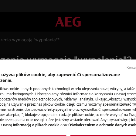
czenia wymagają "wypalania"?
czenia wymagają "wypalania"?
Konty
a używa plików cookie, aby zapewnić Ci spersonalizowane
zenie.
Części zamienne
ków cookie i innych podobnych technologii w celu ulepszania naszej witryny, a także
h i marketingowych. Udostępniamy również informacje o korzystaniu z naszej stro
obszarów mediów społecznościowych, reklamy i analityki. Klikając „Akceptuj wszystkie
Znajdź oryginalne
odę na używanie przez nas plików cookie, dzięki czemu możemy
spersonalizować T
urządzenia w nasz
nie
na stronie, dostosować
oferty specjalne
oraz wyświetlać Ci spersonalizowane rek
zamów je prosto 
bez akceptacji", blokujesz opcjonalne rodzaje plików cookie, co może wpłynąć na Two
e przeglądania oraz usługi, które jesteśmy w stanie oferować. Aby uzyskać więcej inf
 z naszą
Informacją o plikach cookie
oraz
Oświadczeniem o ochronie danych oso
Do sklepu inter