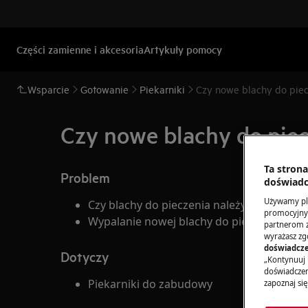
Części zamienne i akcesoria
Artykuły pomocy
Wsparcie
Gotowanie
Piekarniki
Czy nowe blachy do pie
Czy nowe blachy do pie
Ta stron
Problem
doświadc
Używamy pli
Czy blachy do pieczenia należy wypalić?
promocyjnyc
Wypalanie nowej blachy do pieczenia
partnerom z 
wyrażasz zg
doświadcze
Dotyczy
„Kontynuuj 
doświadczeni
Piekarniki do zabudowy
zapoznaj się