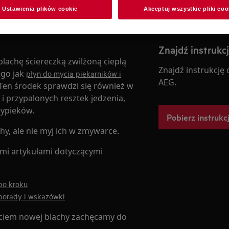
Ustawienia plików cookie
Akceptuj wszystkie pliki coo
ej wypalania przez wygrzewanie w
Znajdź instrukc
lachę ściereczką zwilżoną ciepłą
Znajdź instrukcję
ego jak
płyn do mycia piekarników i
AEG.
 Ten środek sprawdzi się również w
i przypalonych resztek jedzenia,
wypieków.
Pobierz instrukc
chy, ale nie myj ich w zmywarce.
ymi artykułami dotyczącymi
po kroku
 porady i wskazówki
ciem nowej blachy zachęcamy do