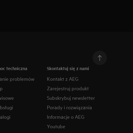
moc techniczna
Skontaktuj się z nami
anie problemów
Kontakt z AEG
ep
Zarejestruj produkt
wisowe
Subskrybuj newsletter
obsługi
Porady i rozwiązania
alogi
Informacje o AEG
Youtube