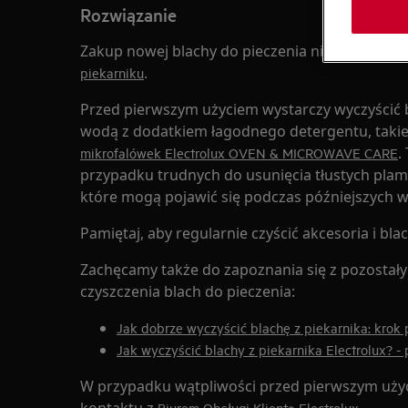
Rozwiązanie
Zakup nowej blachy do pieczenia nie wymaga j
.
piekarniku
Przed pierwszym użyciem wystarczy wyczyścić b
wodą z dodatkiem łagodnego detergentu, taki
.
mikrofalówek Electrolux OVEN & MICROWAVE CARE
przypadku trudnych do usunięcia tłustych plam 
które mogą pojawić się podczas późniejszych 
Pamiętaj, aby regularnie czyścić akcesoria i bla
Zachęcamy także do zapoznania się z pozostał
czyszczenia blach do pieczenia:
Jak dobrze wyczyścić blachę z piekarnika: krok 
Jak wyczyścić blachy z piekarnika Electrolux? -
W przypadku wątpliwości przed pierwszym uży
Biurem Obsługi Klienta Electrolux