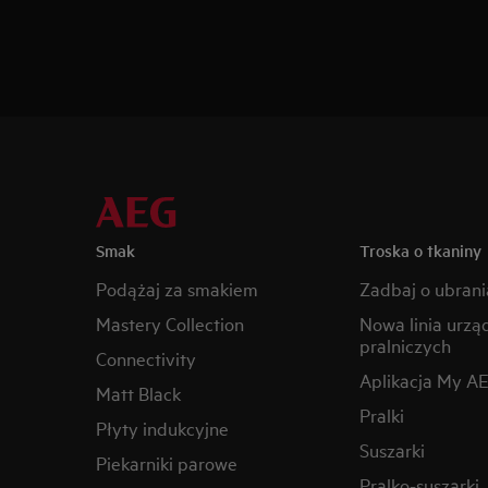
Smak
Troska o tkaniny
Podążaj za smakiem
Zadbaj o ubrani
Mastery Collection
Nowa linia urzą
pralniczych
Connectivity
Aplikacja My A
Matt Black
Pralki
Płyty indukcyjne
Suszarki
Piekarniki parowe
Pralko-suszarki