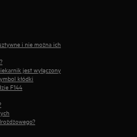
sztywne i nie można ich
?
iekarnik jest wyłączony
symbol kłódki
dzie F144
?
wych
 drożdżowego?