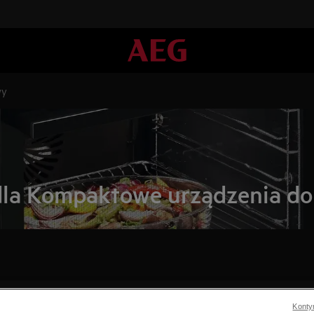
wy
dla Kompaktowe urządzenia d
Konty