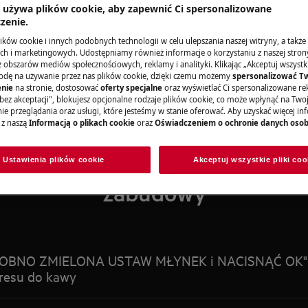
Szukaj wśród naszych artykułów pomocy
a używa plików cookie, aby zapewnić Ci spersonalizowane
zenie.
ków cookie i innych podobnych technologii w celu ulepszania naszej witryny, a także
h i marketingowych. Udostępniamy również informacje o korzystaniu z naszej stro
obszarów mediów społecznościowych, reklamy i analityki. Klikając „Akceptuj wszystkie
odę na używanie przez nas plików cookie, dzięki czemu możemy
spersonalizować T
nie
na stronie, dostosować
oferty specjalne
oraz wyświetlać Ci spersonalizowane rek
bez akceptacji", blokujesz opcjonalne rodzaje plików cookie, co może wpłynąć na Two
e przeglądania oraz usługi, które jesteśmy w stanie oferować. Aby uzyskać więcej inf
 z naszą
Informacją o plikach cookie
oraz
Oświadczeniem o ochronie danych oso
artykuły dla Kompaktowe urzą
Ustawienia plików cookie
Akceptuj wszystkie pliki coo
zabudowy
ROBNO ZMIELONA USTAW MŁYNEK i NACISNĄĆ OK" po
resu do kawy