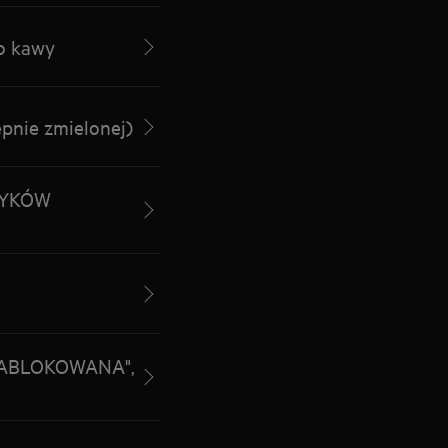
o kawy
pnie zmielonej)
ZYKÓW
 ZABLOKOWANA",