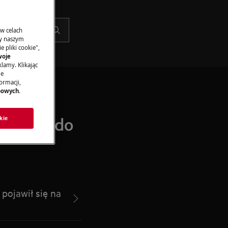
 w celach
ny naszym
 pliki cookie",
woje
lamy. Klikając
je
ormacji,
bowych
.
dzenia do
kie
jawił się na