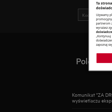
Ta stron
doświadc
Używamy pli
promocyjnyc
partnerom z 
wyrażasz zg
doświadcze
„Kontynuuj 
doświadczeni
zapoznaj się
Polecane 
Komunikat "ZA D
wyświetlaczu eksp