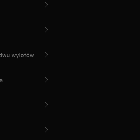
ydwu wylotów
a