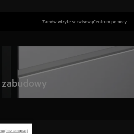
Zamów wizytę serwisową
Centrum pomocy
o zabudowy
nuuj bez akceptacji