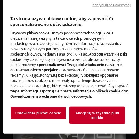
optymalne efekty czyszczenia wnętrza
Kontynuuj bez akceptacji
urządzenia. Usuwa osady z kamienia i tłuszczu.
Ta strona używa plików cookie, aby zapewnić Ci
Przed uruchomieniem programu Machine
spersonalizowane doświadczenie.
Care należy oczyścić filtry i ramiona
Używamy plików cookie i innych podobnych technologii w celu
spryskujące
ulepszania naszej witryny, a także w celach promocyjnych i
marketingowych. Udostępniamy również informacje o korzystaniu z
naszej strony naszym partnerom z obszarów mediów
Przypomnienie o tym programie czyszczenia
społecznościowych, reklamy i analityki. Klikając „Akceptuj wszystkie pliki
jest określane automatycznie przez zmywarkę.
cookie", wyrażasz zgodę na używanie przez nas plików cookie, dzięki
czemu możemy
spersonalizować Twoje doświadczenie
na stronie,
dostosować
oferty specjalne
oraz wyświetlać Ci spersonalizowane
Gdy urządzenie wykryje potrzebę czyszczenia,
reklamy. Klikając „Kontynuuj bez akceptacji", blokujesz opcjonalne
wyświetli się wskaźnik przypominający o
rodzaje plików cookie, co może wpłynąć na Twoje doświadczenie
potrzebie uruchomienia programu
przeglądania oraz usługi, które jesteśmy w stanie oferować. Aby uzyskać
więcej informacji, zapoznaj się z naszą
Informacją o plikach cookie
oraz
czyszczącego.
Oświadczeniem o ochronie danych osobowych
.
Ustawienia plików cookie
Akceptuj wszystkie pliki
cookie