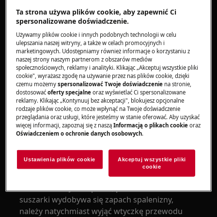
Rozwiązanie
Ta strona używa plików cookie, aby zapewnić Ci
spersonalizowane doświadczenie.
1. Kontakt się z
Biurem Obsługi Klienta Electrolux
Używamy plików cookie i innych podobnych technologii w celu
ulepszania naszej witryny, a także w celach promocyjnych i
Jeśli z pralki, pralko-suszarki lub suszarki
marketingowych. Udostępniamy również informacje o korzystaniu z
wydobywa się nieprzyjemny zapach spalenizny,
naszej strony naszym partnerom z obszarów mediów
należy natychmiast odłączyć wtyczkę przewodu
społecznościowych, reklamy i analityki. Klikając „Akceptuj wszystkie pliki
cookie", wyrażasz zgodę na używanie przez nas plików cookie, dzięki
zasilającego z gniazdka.
czemu możemy
spersonalizować Twoje doświadczenie
na stronie,
dostosować
oferty specjalne
oraz wyświetlać Ci spersonalizowane
Zapach ten może wskazywać na poważny
reklamy. Klikając „Kontynuuj bez akceptacji", blokujesz opcjonalne
rodzaje plików cookie, co może wpłynąć na Twoje doświadczenie
problem z urządzeniem, który wymaga
przeglądania oraz usługi, które jesteśmy w stanie oferować. Aby uzyskać
natychmiastowej interwencji. W takiej sytuacji
więcej informacji, zapoznaj się z naszą
Informacją o plikach cookie
oraz
zaleca się skontaktowanie się z Biurem Obsługi
Oświadczeniem o ochronie danych osobowych
.
Klienta Electrolux i
w
zamówienie wizyty serwisowej
celu zgłoszenia
i uzyskania
problemu z pralką
Ustawienia plików cookie
Akceptuj wszystkie pliki
odpowiedniej pomocy.
cookie
Ostrzeżenie:
Jeśli z pralki, pralko-suszarki lub
suszarki wydobywa się zapach spalenizny,
należy natychmiast wyjąć wtyczkę przewodu