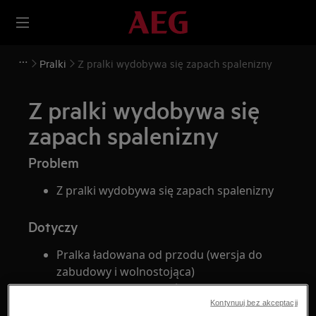
Pralki
Z pralki wydobywa się zapach spalenizny
Z pralki wydobywa się
zapach spalenizny
Problem
Z pralki wydobywa się zapach spalenizny
Dotyczy
Pralka ładowana od przodu (wersja do
zabudowy i wolnostojąca)
Pralka ładowana od góry
Kontynuuj bez akceptacji