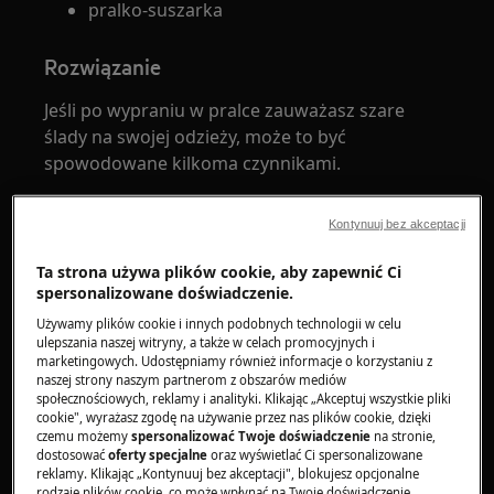
pralko-suszarka
Rozwiązanie
Jeśli po wypraniu w pralce zauważasz szare
ślady na swojej odzieży, może to być
spowodowane kilkoma czynnikami.
Jednym z możliwych powodów jest obecność
Kontynuuj bez akceptacji
nalotu lub osadów w bębnie pralki, które
przenoszą się na ubrania podczas cyklu prania.
Ta strona używa plików cookie, aby zapewnić Ci
spersonalizowane doświadczenie.
Innym możliwym powodem jest używanie zbyt
Używamy plików cookie i innych podobnych technologii w celu
dużej ilości detergentu lub niewłaściwego
ulepszania naszej witryny, a także w celach promocyjnych i
środka czyszczącego, który może pozostawiać
marketingowych. Udostępniamy również informacje o korzystaniu z
naszej strony naszym partnerom z obszarów mediów
resztki na odzieży.
społecznościowych, reklamy i analityki. Klikając „Akceptuj wszystkie pliki
cookie", wyrażasz zgodę na używanie przez nas plików cookie, dzięki
Dodatkowo, jeśli pralka nie jest odpowiednio
czemu możemy
spersonalizować Twoje doświadczenie
na stronie,
czyszczona i konserwowana, może to prowadzić
dostosować
oferty specjalne
oraz wyświetlać Ci spersonalizowane
reklamy. Klikając „Kontynuuj bez akceptacji", blokujesz opcjonalne
do powstawania zabrudzeń i zanieczyszczeń,
rodzaje plików cookie, co może wpłynąć na Twoje doświadczenie