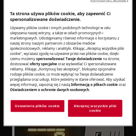
Kontynuuj bez akceptacji
Pralki ładowane od góry
Ta strona używa plików cookie, aby zapewnić Ci
Rozwiązanie
spersonalizowane doświadczenie.
Używamy plików cookie i innych podobnych technologii w celu
1. Ustaw pokrętło wyboru programu na
ulepszania naszej witryny, a także w celach promocyjnych i
jakąkolwiek pozycję z wyjątkiem pozycji "0".
marketingowych. Udostępniamy również informacje o korzystaniu z
naszej strony naszym partnerom z obszarów mediów
społecznościowych, reklamy i analityki. Klikając „Akceptuj wszystkie pliki
2. Odłącz urządzenie, wyłączając zasilanie.
cookie", wyrażasz zgodę na używanie przez nas plików cookie, dzięki
czemu możemy
spersonalizować Twoje doświadczenie
na stronie,
dostosować
oferty specjalne
oraz wyświetlać Ci spersonalizowane
3. Odczekaj około 1 minutę, a następnie
reklamy. Klikając „Kontynuuj bez akceptacji", blokujesz opcjonalne
ponownie podłącz wtyczkę zasilającą do pralki.
rodzaje plików cookie, co może wpłynąć na Twoje doświadczenie
przeglądania oraz usługi, które jesteśmy w stanie oferować. Aby uzyskać
więcej informacji, zapoznaj się z naszą
Informacją o plikach cookie
oraz
4. Wyłącz funkcję blokady zabezpieczającej
Oświadczeniem o ochronie danych osobowych
.
przed dziećmi, postępując zgodnie z
zaleceniami zawartymi w instrukcji obsługi.
Ustawienia plików cookie
Akceptuj wszystkie pliki
cookie