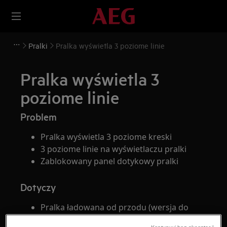
Pralki
Pralka wyświetla 3 poziome linie
Pralka wyświetla 3
poziome linie
Problem
Pralka wyświetla 3 poziome kreski
3 poziome linie na wyświetlaczu pralki
Zablokowany panel dotykowy pralki
Dotyczy
Pralka ładowana od przodu (wersja do
zabudowy i wolnostojąca)