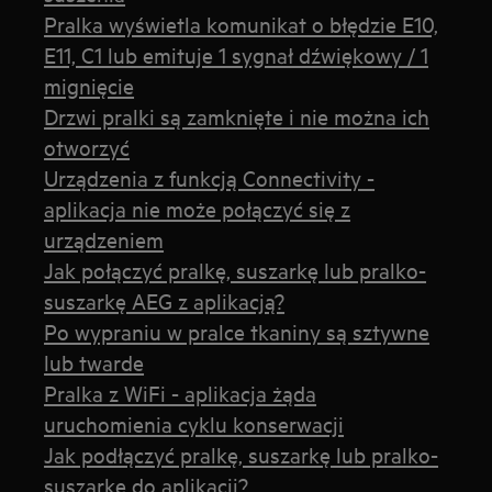
Pralka wyświetla komunikat o błędzie E10,
E11, C1 lub emituje 1 sygnał dźwiękowy / 1
mignięcie
Drzwi pralki są zamknięte i nie można ich
otworzyć
Urządzenia z funkcją Connectivity -
aplikacja nie może połączyć się z
urządzeniem
Jak połączyć pralkę, suszarkę lub pralko-
suszarkę AEG z aplikacją?
Po wypraniu w pralce tkaniny są sztywne
lub twarde
Pralka z WiFi - aplikacja żąda
uruchomienia cyklu konserwacji
Jak podłączyć pralkę, suszarkę lub pralko-
suszarkę do aplikacji?