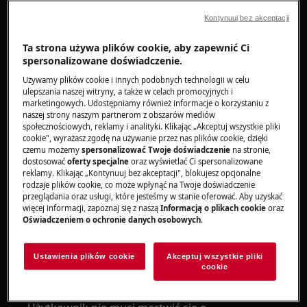
Dotyczy
Kontynuuj bez akceptacji
Pralka ładowana od góry
Ta strona używa plików cookie, aby zapewnić Ci
Rozwiązanie
spersonalizowane doświadczenie.
Używamy plików cookie i innych podobnych technologii w celu
Jak wypoziomować pralkę ładowaną od
ulepszania naszej witryny, a także w celach promocyjnych i
góry?
marketingowych. Udostępniamy również informacje o korzystaniu z
naszej strony naszym partnerom z obszarów mediów
społecznościowych, reklamy i analityki. Klikając „Akceptuj wszystkie pliki
Pralki ładowane od góry to urządzenia o
cookie", wyrażasz zgodę na używanie przez nas plików cookie, dzięki
specjalnej konstrukcji, w których tylne nóżki nie
czemu możemy
spersonalizować Twoje doświadczenie
na stronie,
dostosować
oferty specjalne
oraz wyświetlać Ci spersonalizowane
dają się wypoziomować ani wyregulować. W
reklamy. Klikając „Kontynuuj bez akceptacji", blokujesz opcjonalne
przeciwieństwie do pralek ładowanych od
rodzaje plików cookie, co może wpłynąć na Twoje doświadczenie
frontu, posiadających regulowane nóżki,
przeglądania oraz usługi, które jesteśmy w stanie oferować. Aby uzyskać
więcej informacji, zapoznaj się z naszą
Informacją o plikach cookie
oraz
konstrukcja pralek ładowanych od góry jest
Oświadczeniem o ochronie danych osobowych
.
stabilna i nie wymaga dodatkowego ustawienia
poziomicy.
Ustawienia plików cookie
Akceptuj wszystkie pliki
cookie
Dzięki temu bęben pralki wiruje równomiernie,
a drgania i hałas podczas prania są minimalne.