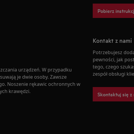
Pobierz instrukc
Kontakt z nami
Potrzebujesz doda
pewności, jak pos
tego, czego szukas
zczania urządzeń. W przypadku
zespół obsługi kli
zesuwają je dwie osoby. Zawsze
go. Noszenie rękawic ochronnych w
rych krawędzi.
Skontaktuj się z