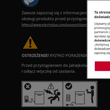
Ta stron
Zawsze zapoznaj się z informacjami dotyczącym
doświadc
obsługi produktu przed przystąpieniem do jaki
Używamy pli
https://www.electrolux.com/support/user-manuals/
promocyjnyc
partnerom z 
wyrażasz zg
doświadcze
„Kontynuuj 
doświadczeni
zapoznaj się
OSTRZEŻENIE!
RYZYKO PORAZENIA PRĄDEM
Przed przystąpieniem do jakiejkolwiek naprawy
i odłącz wtyczkę od zasilania.