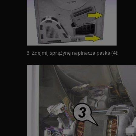
3. Zdejmij sprężynę napinacza paska (4):