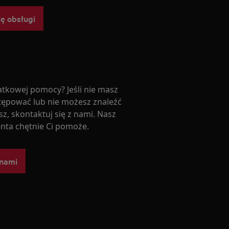
ję obsługi
tkowej pomocy? Jeśli nie masz
tępować lub nie możesz znaleźć
z, skontaktuj się z nami. Nasz
enta chętnie Ci pomoże.
 nami