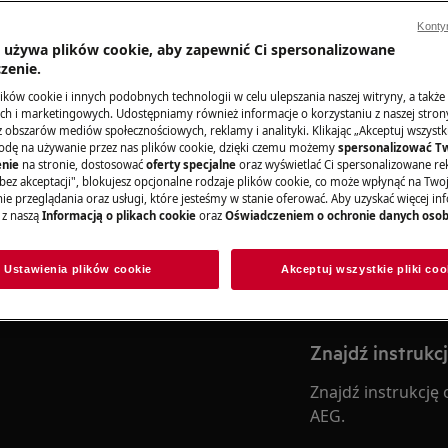
Konty
a używa plików cookie, aby zapewnić Ci spersonalizowane
i bezpieczeństwa w instrukcji
zenie.
ejkolwiek naprawy lub konserwacji.
Zamów wizytę 
ków cookie i innych podobnych technologii w celu ulepszania naszej witryny, a także
h i marketingowych. Udostępniamy również informacje o korzystaniu z naszej stro
obszarów mediów społecznościowych, reklamy i analityki. Klikając „Akceptuj wszystkie
Niezależnie od teg
odę na używanie przez nas plików cookie, dzięki czemu możemy
spersonalizować T
objęte gwarancją,
nie
na stronie, dostosować
oferty specjalne
oraz wyświetlać Ci spersonalizowane rek
bez akceptacji", blokujesz opcjonalne rodzaje plików cookie, co może wpłynąć na Two
odpowiedni sposó
e przeglądania oraz usługi, które jesteśmy w stanie oferować. Aby uzyskać więcej inf
 z naszą
Informacją o plikach cookie
oraz
Oświadczeniem o ochronie danych oso
Zarezerwuj wizy
 lub konserwacji, wyłącz urządzenie
Ustawienia plików cookie
Akceptuj wszystkie pliki coo
Znajdź instrukc
Znajdź instrukcję
AEG.