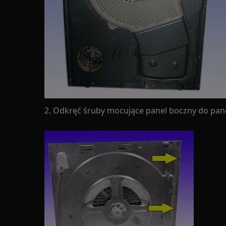
2. Odkręć śruby mocujące panel boczny do panel