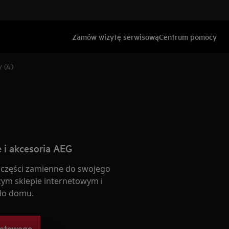
Zamów wizytę serwisową
Centrum pomocy
 (4)
 i akcesoria AEG
 części zamienne do swojego
ym sklepie internetowym i
do domu.
netowego