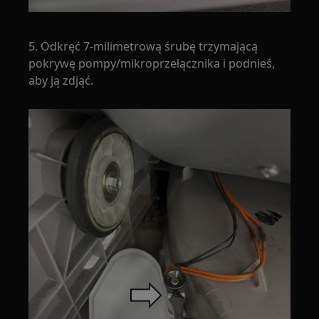
5. Odkręć 7-milimetrową śrubę trzymającą
pokrywę pompy/mikroprzełącznika i podnieś,
aby ją zdjąć.