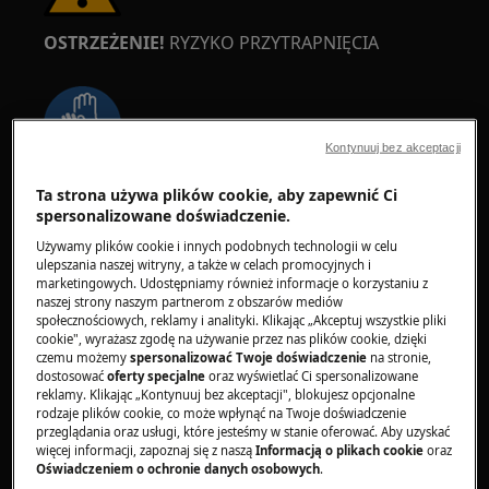
OSTRZEŻENIE!
RYZYKO PRZYTRAPNIĘCIA
Kontynuuj bez akceptacji
Załóż rękawice ochronne, jeśli wykonujesz prace
Ta strona używa plików cookie, aby zapewnić Ci
konserwacyjne lub naprawcze związane z
spersonalizowane doświadczenie.
pasami.
Używamy plików cookie i innych podobnych technologii w celu
ulepszania naszej witryny, a także w celach promocyjnych i
marketingowych. Udostępniamy również informacje o korzystaniu z
naszej strony naszym partnerom z obszarów mediów
społecznościowych, reklamy i analityki. Klikając „Akceptuj wszystkie pliki
cookie", wyrażasz zgodę na używanie przez nas plików cookie, dzięki
czemu możemy
spersonalizować Twoje doświadczenie
na stronie,
dostosować
oferty specjalne
oraz wyświetlać Ci spersonalizowane
OSTRZEŻENIE!
RYZYKO ZADŁAWIENIA
reklamy. Klikając „Kontynuuj bez akceptacji", blokujesz opcjonalne
rodzaje plików cookie, co może wpłynąć na Twoje doświadczenie
Drobne elementy nie są przeznaczone dla dzieci
przeglądania oraz usługi, które jesteśmy w stanie oferować. Aby uzyskać
więcej informacji, zapoznaj się z naszą
Informacją o plikach cookie
oraz
poniżej 3 roku życia. Przechowuj wszystkie małe
Oświadczeniem o ochronie danych osobowych
.
części i opakowania poza zasięgiem dzieci.