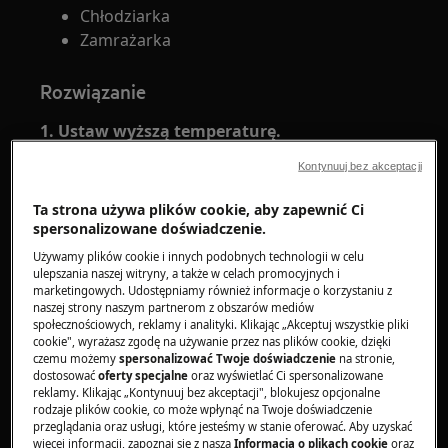
Chłodziarka
Zamrażarka
Rozwiązanie
1. Ustaw wyższą temperaturę.
Kontynuuj bez akceptacji
Ustaw temperaturę chłodziarki na
4°C
, a
zamrażarkę na
-18°C.
Ta strona używa plików cookie, aby zapewnić Ci
spersonalizowane doświadczenie.
2. Sprawdź, czy drzwi są prawidłowo
zamknięte i unikaj pozostawiania drzwi
Używamy plików cookie i innych podobnych technologii w celu
ulepszania naszej witryny, a także w celach promocyjnych i
otwartych przez długi czas.
marketingowych. Udostępniamy również informacje o korzystaniu z
naszej strony naszym partnerom z obszarów mediów
3. Zaczekaj aż temperatura żywności obniży
społecznościowych, reklamy i analityki. Klikając „Akceptuj wszystkie pliki
cookie", wyrażasz zgodę na używanie przez nas plików cookie, dzięki
się do temperatury pokojowej przed
czemu możemy
spersonalizować Twoje doświadczenie
na stronie,
przechowywaniem.
dostosować
oferty specjalne
oraz wyświetlać Ci spersonalizowane
reklamy. Klikając „Kontynuuj bez akceptacji", blokujesz opcjonalne
Unikaj wstawiania do lodówki gorących
rodzaje plików cookie, co może wpłynąć na Twoje doświadczenie
przeglądania oraz usługi, które jesteśmy w stanie oferować. Aby uzyskać
produktów - prowadzi to do wzrostu
więcej informacji, zapoznaj się z naszą
Informacją o plikach cookie
oraz