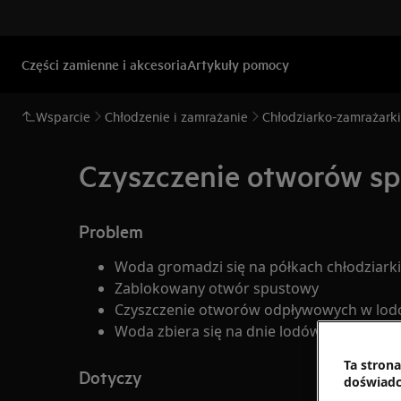
Części zamienne i akcesoria
Artykuły pomocy
Wsparcie
Chłodzenie i zamrażanie
Chłodziarko-zamrażarki
Czyszczenie otworów s
Problem
Woda gromadzi się na półkach chłodziarki
Zablokowany otwór spustowy
Czyszczenie otworów odpływowych w lo
Woda zbiera się na dnie lodówki
Ta stron
Dotyczy
doświadc