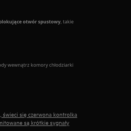
 blokujące otwór spustowy
, takie
dy wewnątrz komory chłodziarki
, świeci się czerwona kontrolka
mitowane są krótkie sygnały