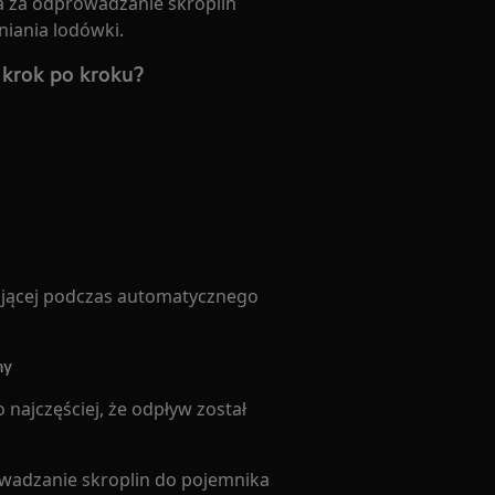
a za odprowadzanie skroplin
iania lodówki.
 krok po kroku?
jącej podczas automatycznego
ny
o najczęściej, że odpływ został
wadzanie skroplin do pojemnika