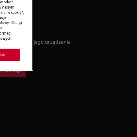
 w celach
ny naszym
 pliki cookie",
woje
lamy. Klikając
je
ję obsługi
ormacji,
bowych
.
 obsługi do swojego urządzenia
kie
ję obsługi