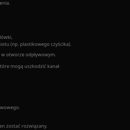
enia.
dówki,
iotu (np. plastikowego czyścika).
się w otworze odpływowym.
tóre mogą uszkodzić kanał
ływowego.
en zostać rozwiązany.