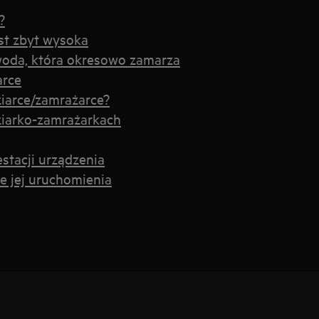
?
st zbyt wysoka
ę woda, która okresowo zamarza
arce
ziarce/zamrażarce?
ziarko-zamrażarkach
estacji urządzenia
 jej uruchomienia