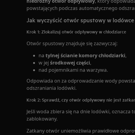
niedrożny otwór odpływowy
, który odpowiad
powstających podczas automatycznego odszran
Jak wyczyścić otwór spustowy w lodówce
Krok 1: Zlokalizuj otwór odpływowy w chłodziarce
Otwór spustowy znajduje się zazwyczaj:
na
tylnej ścianie komory chłodziarki
,
w jej
środkowej części
,
nad pojemnikami na warzywa.
Odpowiada on za odprowadzanie wody powsta
odszraniania lodówki.
Krok 2: Sprawdź, czy otwór odpływowy nie jest zatka
Jeśli woda zbiera się na dnie lodówki, oznacza t
zablokowany.
Zatkany otwór uniemożliwia prawidłowe odpro