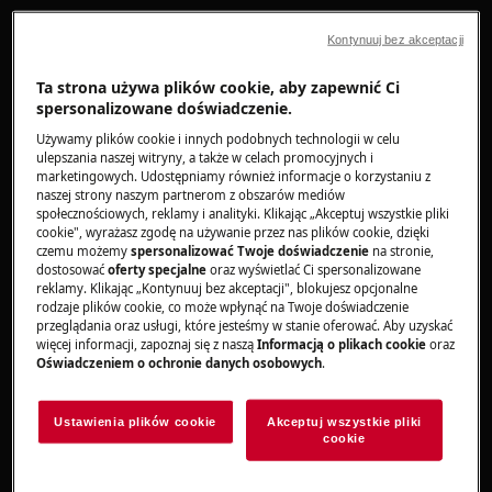
Chłodziarko-zamrażarki
Kontynuuj bez akceptacji
Rozwiązanie
Ta strona używa plików cookie, aby zapewnić Ci
spersonalizowane doświadczenie.
Naklejka kontrolna w chłodziarko-
zamrażarce – co oznacza?
Używamy plików cookie i innych podobnych technologii w celu
ulepszania naszej witryny, a także w celach promocyjnych i
marketingowych. Udostępniamy również informacje o korzystaniu z
Niektóre modele lodówek i chłodziarko-
naszej strony naszym partnerom z obszarów mediów
zamrażarek są wyposażone w specjalną
społecznościowych, reklamy i analityki. Klikając „Akceptuj wszystkie pliki
cookie", wyrażasz zgodę na używanie przez nas plików cookie, dzięki
naklejkę kontrolną, która informuje o
czemu możemy
spersonalizować Twoje doświadczenie
na stronie,
prawidłowej temperaturze wewnątrz
dostosować
oferty specjalne
oraz wyświetlać Ci spersonalizowane
urządzenia. To pomocne rozwiązanie, które
reklamy. Klikając „Kontynuuj bez akceptacji", blokujesz opcjonalne
rodzaje plików cookie, co może wpłynąć na Twoje doświadczenie
ułatwia ustawienie optymalnych warunków
przeglądania oraz usługi, które jesteśmy w stanie oferować. Aby uzyskać
przechowywania żywności.
więcej informacji, zapoznaj się z naszą
Informacją o plikach cookie
oraz
Oświadczeniem o ochronie danych osobowych
.
Ustawienia plików cookie
Akceptuj wszystkie pliki
cookie