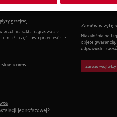
łyty grzejnej.
Zamów wizytę 
wierzchnia szkła nagrzewa się
Niezależnie od teg
 to może częściowo przenieść się
objęte gwarancją,
odpowiedni sposó
otykania ramy.
Zarezerwuj wizy
owca
stalacji jednofazowej?