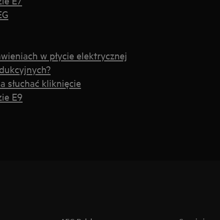
zie E7
EG
wieniach w płycie elektrycznej
ndukcyjnych?
 słuchać kliknięcie
zie E9