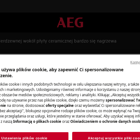
nierdzewnej wokół płyty ceramicznej bardzo się nagrzewa
ej wokół płyty ceramicznej ba
Konty
a używa plików cookie, aby zapewnić Ci spersonalizowane
zenie.
ków cookie i innych podobnych technologii w celu ulepszania naszej witryny, a także
Części zamienne
h i marketingowych. Udostępniamy również informacje o korzystaniu z naszej stro
ktrycznej bardzo się nagrzewa
obszarów mediów społecznościowych, reklamy i analityki. Klikając „Akceptuj wszystkie
odę na używanie przez nas plików cookie, dzięki czemu możemy
spersonalizować T
Znajdź oryginalne
nie
na stronie, dostosować
oferty specjalne
oraz wyświetlać Ci spersonalizowane rek
urządzenia w nasz
bez akceptacji", blokujesz opcjonalne rodzaje plików cookie, co może wpłynąć na Two
e przeglądania oraz usługi, które jesteśmy w stanie oferować. Aby uzyskać więcej inf
zamów je prosto 
 z naszą
Informacją o plikach cookie
oraz
Oświadczeniem o ochronie danych oso
ą grzejną
Do sklepu inter
Ustawienia plików cookie
Akceptuj wszystkie pliki coo