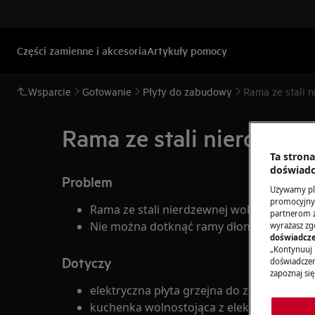
Części zamienne i akcesoria
Artykuły pomocy
Wsparcie
Gotowanie
Płyty do zabudowy
Rama ze stali 
Rama ze stali nierdzewn
Ta stron
doświadc
Problem
Używamy pli
promocyjnyc
Rama ze stali nierdzewnej wokół płyty ele
partnerom z 
Nie można dotknąć ramy dłonią
wyrażasz zg
doświadcze
„Kontynuuj 
Dotyczy
doświadczeni
zapoznaj się
elektryczna płyta grzejna do zabudowy
kuchenka wolnostojąca z elektryczną płyt