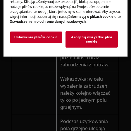
Dokładnie przetrzyj
reklamy. Klikając „Kontynuuj bez akceptacji", blokujesz opcjonalne
rodzaje plików cookie, co może wpłynąć na Twoje doświadczenie
powierzchnię.
przeglądania oraz usługi, które jesteśmy w stanie oferować. Aby uzyskać
Następnie przetrzyj
więcej informacji, zapoznaj się z naszą
Informacją o plikach cookie
oraz
płytę grzejną ściereczką
Oświadczeniem o ochronie danych osobowych
.
zwilżoną czystą wodą.
Ustaw płytę grzejną na
Ustawienia plików cookie
Akceptuj wszystkie pliki
cookie
maksymalną moc
grzania, aby wypalić
pozostałości oraz
zabrudzenia z potraw.
Wskazówka: w celu
wypalenia zabrudzeń
należy kolejno włączać
tylko po jednym polu
grzejnym.
Podczas użytkowania
pola grzejne ulegają