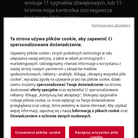
emituje 11 sygnałów dźwiękowych, lub 11-
krotnie miga kontrolka ostrzegawcza
Kod błędu Eb0 w pralce
Kontynuuj bez akceptacji
Dotyczy
Ta strona używa plików cookie, aby zapewnić Ci
spersonalizowane doświadczenie.
Pralka ładowana od przodu (wersja do
zabudowy i wolnostojąca)
Używamy plików cookie i innych podobnych technologii w celu
ulepszania naszej witryny, a także w celach promocyjnych i
Pralka ładowana od góry
marketingowych. Udostępniamy również informacje o korzystaniu z
naszej strony naszym partnerom z obszarów mediów
społecznościowych, reklamy i analityki. Klikając „Akceptuj wszystkie pliki
Rozwiązanie
cookie", wyrażasz zgodę na używanie przez nas plików cookie, dzięki
czemu możemy
spersonalizować Twoje doświadczenie
na stronie,
Kod błędu Eb0 w pralce może wskazywać na
dostosować
oferty specjalne
oraz wyświetlać Ci spersonalizowane
problemy z zasilaniem elektrycznym lub jego
reklamy. Klikając „Kontynuuj bez akceptacji", blokujesz opcjonalne
rodzaje plików cookie, co może wpłynąć na Twoje doświadczenie
niewłaściwe podłączenie. Aby rozwiązać ten
przeglądania oraz usługi, które jesteśmy w stanie oferować. Aby uzyskać
problem, można podjąć kilka kroków:
więcej informacji, zapoznaj się z naszą
Informacją o plikach cookie
oraz
Oświadczeniem o ochronie danych osobowych
.
Sprawdź napięcie elektryczne, podłączając
pralkę do innego gniazdka lub innego
Ustawienia plików cookie
Akceptuj wszystkie pliki
miejsca. Upewnij się, że napięcie jest
cookie