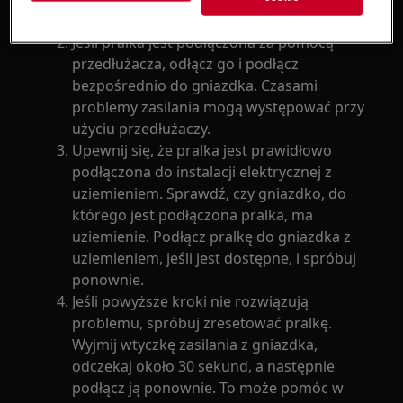
odpowiednie do pracy pralki.
Jeśli pralka jest podłączona za pomocą
przedłużacza, odłącz go i podłącz
bezpośrednio do gniazdka. Czasami
problemy zasilania mogą występować przy
użyciu przedłużaczy.
Upewnij się, że pralka jest prawidłowo
podłączona do instalacji elektrycznej z
uziemieniem. Sprawdź, czy gniazdko, do
którego jest podłączona pralka, ma
uziemienie. Podłącz pralkę do gniazdka z
uziemieniem, jeśli jest dostępne, i spróbuj
ponownie.
Jeśli powyższe kroki nie rozwiązują
problemu, spróbuj zresetować pralkę.
Wyjmij wtyczkę zasilania z gniazdka,
odczekaj około 30 sekund, a następnie
podłącz ją ponownie. To może pomóc w