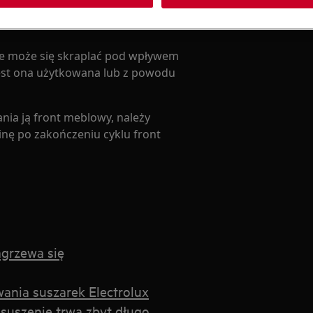
e może się skraplać pod wpływem
jest ona użytkowana lub z powodu
ania ją front meblowy, należy
inę po zakończeniu cyklu front
agrzewa się
wania suszarek Electrolux
 suszenie trwa zbyt długo