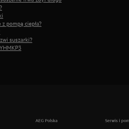
?
ki
e z pompą ciepła?
y
zwi suszarki?
E4YHMKP3
AEG Polska
Serwis i po