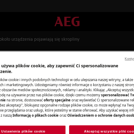
koło urządzenia pojawiają się skropliny
 urządzenia pojawiają się skro
Konty
a używa plików cookie, aby zapewnić Ci spersonalizowane
zenie.
ków cookie i innych podobnych technologii w celu ulepszania naszej witryny, a także
h i marketingowych. Udostępniamy również informacje o korzystaniu z naszej stro
obszarów mediów społecznościowych, reklamy i analityki. Klikając „Akceptuj wszystkie
odę na używanie przez nas plików cookie, dzięki czemu możemy
spersonalizować T
tórym znajduje się suszarka
nie
na stronie, dostosować
oferty specjalne
oraz wyświetlać Ci spersonalizowane rek
ej zabudowana jest suszarka
bez akceptacji", blokujesz opcjonalne rodzaje plików cookie, co może wpłynąć na Two
e przeglądania oraz usługi, które jesteśmy w stanie oferować. Aby uzyskać więcej inf
 z naszą
Informacją o plikach cookie
oraz
Oświadczeniem o ochronie danych oso
Ustawienia plików cookie
Akceptuj wszystkie pliki coo