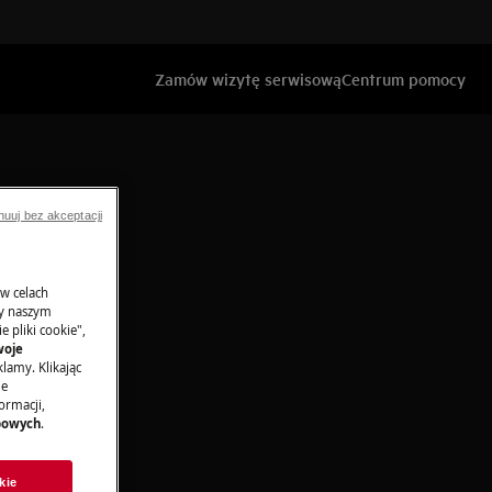
Zamów wizytę serwisową
Centrum pomocy
pliny
nuuj bez akceptacji
 w celach
ny naszym
 pliki cookie",
woje
lamy. Klikając
je
ormacji,
bowych
.
kie