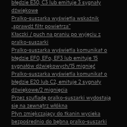
błędzie E30, C3 lub emituje 3 sygnały
dźwiękowe
Pralko-suszarka wyświetla wskaźnik
„sprawdź filtr powietrza”
Kłaczki / puch na praniu po wyjęciu z
pralko-suszarki
Pralko-suszarka wyświetla komunikat o
błędzie EF0, EFo, EF3 lub emituje 15
sygnałów dźwiękowych/15 mignięć
Pralko-suszarka wyświetla komunikat o
błędzie E20 lub C2, emituje 2 sygnały
dźwiękowe/2 mignięcia
Przez szufladę pralko-suszarki wydostają
się na zewnątrz włókna
Płyn zmiękczający do tkanin wycieka
bezpośrednio do bębna pralko-suszarki