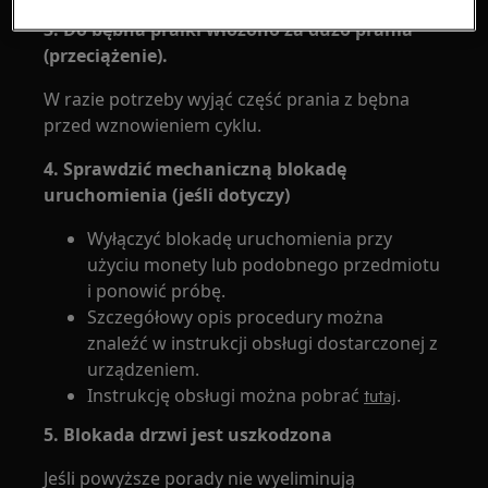
3. Do bębna pralki włożono za dużo prania
(przeciążenie).
W razie potrzeby wyjąć część prania z bębna
przed wznowieniem cyklu.
4. Sprawdzić mechaniczną blokadę
uruchomienia (jeśli dotyczy)
Wyłączyć blokadę uruchomienia przy
użyciu monety lub podobnego przedmiotu
i ponowić próbę.
Szczegółowy opis procedury można
znaleźć w instrukcji obsługi dostarczonej z
urządzeniem.
Instrukcję obsługi można pobrać
.
tutaj
5. Blokada drzwi jest uszkodzona
Jeśli powyższe porady nie wyeliminują