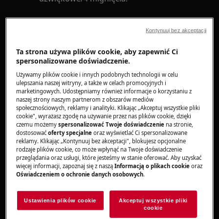
Dotyczy
Kontynuuj bez akceptacji
Pralko-suszarka (do zabudowy i
Ta strona używa plików cookie, aby zapewnić Ci
wolnostojąca)
spersonalizowane doświadczenie.
Używamy plików cookie i innych podobnych technologii w celu
Rozwiązanie
ulepszania naszej witryny, a także w celach promocyjnych i
marketingowych. Udostępniamy również informacje o korzystaniu z
1. Sprawdzić, czy drzwi
są
pralko-suszarki
naszej strony naszym partnerom z obszarów mediów
społecznościowych, reklamy i analityki. Klikając „Akceptuj wszystkie pliki
prawidłowo zamknięte
cookie", wyrażasz zgodę na używanie przez nas plików cookie, dzięki
czemu możemy
spersonalizować Twoje doświadczenie
na stronie,
W razie potrzeby należy mocno docisnąć drzwi.
dostosować
oferty specjalne
oraz wyświetlać Ci spersonalizowane
reklamy. Klikając „Kontynuuj bez akceptacji", blokujesz opcjonalne
Będzie słychać charakterystyczne kliknięcie.
rodzaje plików cookie, co może wpłynąć na Twoje doświadczenie
przeglądania oraz usługi, które jesteśmy w stanie oferować. Aby uzyskać
więcej informacji, zapoznaj się z naszą
Informacją o plikach cookie
oraz
2. Należy sprawdzić, czy pranie nie utknęło
Oświadczeniem o ochronie danych osobowych
.
między uszczelką drzwi i szybą.
W razie potrzeby wyjąć część prania z bębna
Ustawienia plików cookie
Akceptuj wszystkie pliki
cookie
przed wznowieniem cyklu.