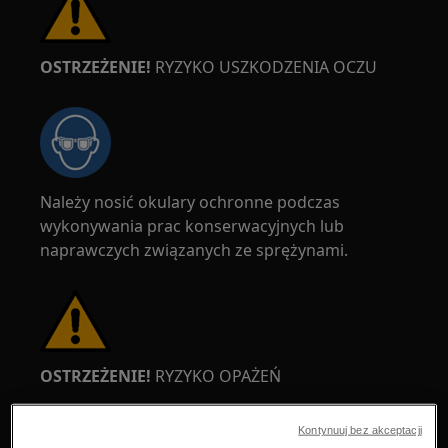
OSTRZEŻENIE!
RYZYKO USZKODZENIA OCZU
Należy nosić okulary ochronne podczas
wykonywania prac konserwacyjnych lub
naprawczych związanych ze sprężynami.
OSTRZEŻENIE!
RYZYKO OPAŻEŃ
Przed przystąpieniem do naprawy lub
Kontynuuj bez akceptacji
konserwacji upewnij się, że urządzenie nie jest