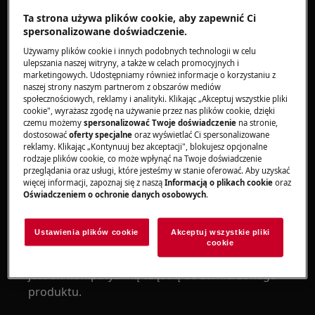
gorące.
Ta strona używa plików cookie, aby zapewnić Ci
spersonalizowane doświadczenie.
Używamy plików cookie i innych podobnych technologii w celu
ulepszania naszej witryny, a także w celach promocyjnych i
marketingowych. Udostępniamy również informacje o korzystaniu z
naszej strony naszym partnerom z obszarów mediów
społecznościowych, reklamy i analityki. Klikając „Akceptuj wszystkie pliki
OSTRZEŻENIE!
RYZYKO ZADŁAWIENIA
cookie", wyrażasz zgodę na używanie przez nas plików cookie, dzięki
czemu możemy
spersonalizować Twoje doświadczenie
na stronie,
Drobne elementy nie są przeznaczone dla dzieci
dostosować
oferty specjalne
oraz wyświetlać Ci spersonalizowane
reklamy. Klikając „Kontynuuj bez akceptacji", blokujesz opcjonalne
poniżej 3 roku życia. Przechowuj wszystkie małe
rodzaje plików cookie, co może wpłynąć na Twoje doświadczenie
części i opakowania poza zasięgiem dzieci.
przeglądania oraz usługi, które jesteśmy w stanie oferować. Aby uzyskać
więcej informacji, zapoznaj się z naszą
Informacją o plikach cookie
oraz
Tylko dorośli powinni używać lub instalować
Oświadczeniem o ochronie danych osobowych
.
produkt.
Ustawienia plików cookie
Akceptuj wszystkie pliki
Upewnij się, że używasz produktu wyłącznie
cookie
zgodnie z jego przeznaczeniem i sprawdź, czy
jest on kompatybilną częścią do zamierzonego
produktu.