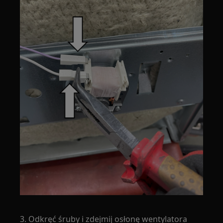
3. Odkręć śruby i zdejmij osłonę wentylatora