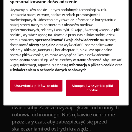
spersonalizowane doświadczenie.
Używamy plików cookie i innych podobnych technologii w celu
ulepszania naszej witryny, a także w celach promocyjnych i
marketingowych. Udostępniamy również informacje o korzystaniu z
naszej strony naszym partnerom z obszarów mediów
społecznościowych, reklamy i analityki. Klikając „Akceptuj wszystkie pliki
cookie", wyrażasz zgodę na używanie przez nas plików cookie, dzięki
czemu możemy
spersonalizować Twoje doświadczenie
na stronie,
dostosować
oferty specjalne
oraz wyświetlać Ci spersonalizowane
UWAGA!
RYZYKO OBRAŻEŃ
reklamy. Klikając „Kontynuuj bez akceptacji", blokujesz opcjonalne
rodzaje plików cookie, co może wpłynąć na Twoje doświadczenie
przeglądania oraz usługi, które jesteśmy w stanie oferować. Aby uzyskać
więcej informacji, zapoznaj się z naszą
Informacją o plikach cookie
oraz
Oświadczeniem o ochronie danych osobowych
.
Zawsze zachowuj ostrożność podczas
Ustawienia plików cookie
Akceptuj wszystkie pliki
cookie
przenoszenia urządzeń. W przypadku ciężkich
urządzeń najbezpieczniej jest przenosić je w
dwie osoby. Zawsze używaj rękawic ochronnych
i obuwia ochronnego. Noś rękawice ochronne
przez cały czas, aby zabezpieczyć się przed
skaleczeniami od ostrych krawędzi.