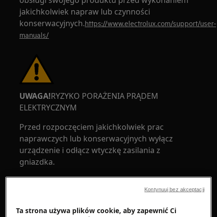
obsługi swojego produktu przed wykonaniem
jakichkolwiek napraw lub czynności
konserwacyjnych.
https://www.electrolux.com/support/user-
manuals/
UWAGA!
RYZYKO PORAŻENIA PRĄDEM
ELEKTRYCZNYM
Przed rozpoczęciem jakichkolwiek prac
naprawczych lub konserwacyjnych wyłącz
urządzenie i odłącz wtyczkę zasilania z
gniazdka.
Kontynuuj bez akceptacji
Ta strona używa plików cookie, aby zapewnić Ci