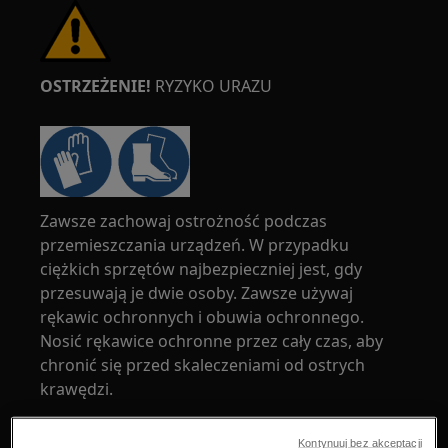
OSTRZEŻENIE!
RYZYKO URAZU
Zawsze zachowaj ostrożność podczas
przemieszczania urządzeń. W przypadku
ciężkich sprzętów najbezpieczniej jest, gdy
przesuwają je dwie osoby. Zawsze używaj
rękawic ochronnych i obuwia ochronnego.
Nosić rękawice ochronne przez cały czas, aby
chronić się przed skaleczeniami od ostrych
krawędzi.
Kontynuuj bez akceptacji