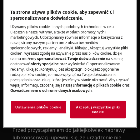
Ta strona używa plików cookie, aby zapewnić Ci
spersonalizowane doświadczenie.
OSTRZEŻENIE!
RYZYKO USZKODZENIA OCZU
Używamy plików cookie i innych podobnych technologii w celu
ulepszania naszej witryny, a także w celach promocyjnych i
marketingowych. Udostępniamy również informacje o korzystaniu z
naszej strony naszym partnerom z obszarów mediów
społecznościowych, reklamy i analityki. Klikając „Akceptuj wszystkie pliki
cookie", wyrażasz zgodę na używanie przez nas plików cookie, dzięki
czemu możemy
spersonalizować Twoje doświadczenie
na stronie,
Należy nosić okulary ochronne podczas
dostosować
oferty specjalne
oraz wyświetlać Ci spersonalizowane
reklamy. Klikając „Kontynuuj bez akceptacji", blokujesz opcjonalne
wykonywania prac konserwacyjnych lub
rodzaje plików cookie, co może wpłynąć na Twoje doświadczenie
naprawczych związanych ze sprężynami.
przeglądania oraz usługi, które jesteśmy w stanie oferować. Aby uzyskać
więcej informacji, zapoznaj się z naszą
Informacją o plikach cookie
oraz
Oświadczeniem o ochronie danych osobowych
.
Ustawienia plików cookie
Akceptuj wszystkie pliki
cookie
OSTRZEŻENIE!
RYZYKO OPAŻEŃ
Przed przystąpieniem do jakiejkolwiek naprawy
lub konserwacji upewnij się, że urządzenie nie