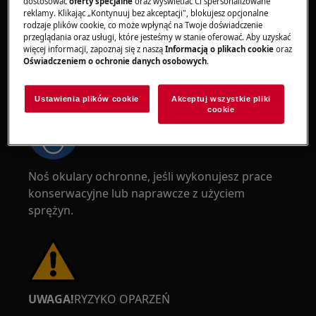
dostosować
oferty specjalne
oraz wyświetlać Ci spersonalizowane
reklamy. Klikając „Kontynuuj bez akceptacji", blokujesz opcjonalne
rodzaje plików cookie, co może wpłynąć na Twoje doświadczenie
przeglądania oraz usługi, które jesteśmy w stanie oferować. Aby uzyskać
więcej informacji, zapoznaj się z naszą
Informacją o plikach cookie
oraz
Oświadczeniem o ochronie danych osobowych
.
UWAGA!
RYZYKO URAZU OCZU
Ustawienia plików cookie
Akceptuj wszystkie pliki
cookie
Noś okulary ochronne, jeśli wykonujesz prace
konserwacyjne lub naprawcze z użyciem
sprężyn.
UWAGA!
RYZYKO OPARZEŃ