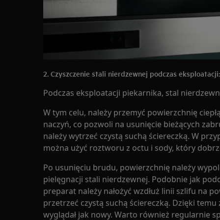
2. Czyszczenie stali nierdzewnej podczas eksploatacji:
Podczas eksploatacji piekarnika, stal nierdzew
W tym celu, należy przemyć powierzchnię ciep
naczyń, co pozwoli na usunięcie bieżących zab
należy wytrzeć czystą suchą ściereczką. W przy
można użyć roztworu z octu i sody, który dobrz
Po usunięciu brudu, powierzchnię należy wypol
pielęgnacji stali nierdzewnej. Podobnie jak po
preparat należy nałożyć wzdłuż linii szlifu na po
przetrzeć czystą suchą ściereczką. Dzięki temu
wyglądał jak nowy. Warto również regularnie s