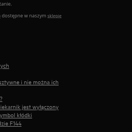
tanie.
są dostępne w naszym
sklepie
wych
sztywne i nie można ich
?
iekarnik jest wyłączony
symbol kłódki
dzie F144