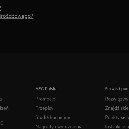
?
 drożdżowego?
AEG Polska
Serwis i po
a
Promocje
Rozwiązyw
dzeń
Przepisy
Znajdź skl
Studia kuchenne
Punkty ser
EG
Nagrody i wyróżnienia
Instrukcje 