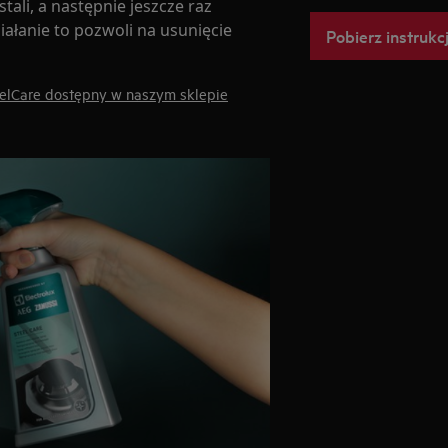
tali, a następnie jeszcze raz
iałanie to pozwoli na usunięcie
Pobierz instrukc
teelCare dostępny w naszym sklepie