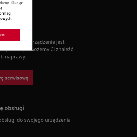
lamy. Klikając
je
ormacji,
bowych
.
serwisową
kie
o, czy Twoje urządzenie jest
 czy nie — pomożemy Ci znaleźć
b naprawy.
tę serwisową
ję obsługi
 obsługi do swojego urządzenia