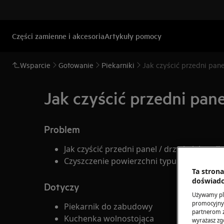
Części zamienne i akcesoria
Artykuły pomocy
Wsparcie
Gotowanie
Piekarniki
Jak czyścić przedni pane
Jak czyścić przedni pane
Problem
Jak czyścić przedni panel / drzwi piekarnik
Czyszczenie powierzchni typu inox
Ta stron
doświadc
Dotyczy
Używamy pli
promocyjnyc
Piekarnik do zabudowy
partnerom z 
Kuchenka wolnostojąca
wyrażasz zg