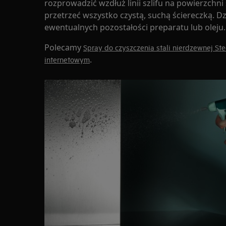
rozprowadzić wzdłuż linii szlifu na powierzchni s
przetrzeć wszystko czystą, suchą ściereczką. Dz
ewentualnych pozostałości preparatu lub oleju.
Polecamy
Spray do czyszczenia stali nierdzewnej S
.
internetowym