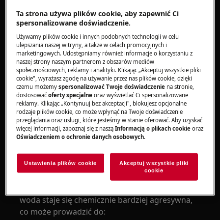
parowych w piekarniku?
Ta strona używa plików cookie, aby zapewnić Ci
Czy można używać wody destylowanej w
spersonalizowane doświadczenie.
piekarnikach i ekspresach?
Używamy plików cookie i innych podobnych technologii w celu
Woda demineralizowana, a piekarnik
ulepszania naszej witryny, a także w celach promocyjnych i
parowy.
marketingowych. Udostępniamy również informacje o korzystaniu z
naszej strony naszym partnerom z obszarów mediów
społecznościowych, reklamy i analityki. Klikając „Akceptuj wszystkie pliki
Dotyczy
cookie", wyrażasz zgodę na używanie przez nas plików cookie, dzięki
czemu możemy
spersonalizować Twoje doświadczenie
na stronie,
Piekarniki
dostosować
oferty specjalne
oraz wyświetlać Ci spersonalizowane
reklamy. Klikając „Kontynuuj bez akceptacji", blokujesz opcjonalne
Ekspresy do kawy
rodzaje plików cookie, co może wpłynąć na Twoje doświadczenie
przeglądania oraz usługi, które jesteśmy w stanie oferować. Aby uzyskać
więcej informacji, zapoznaj się z naszą
Informacją o plikach cookie
oraz
Rozwiązanie
Oświadczeniem o ochronie danych osobowych
.
Woda destylowana i demineralizowana
ma
negatywny wpływ na elementy aluminiowe
Ustawienia plików cookie
Akceptuj wszystkie pliki
cookie
znajdujące się w piekarnikach parowych i
ekspresach. Brak minerałów sprawia, że taka
woda staje się chemicznie bardziej agresywna,
co może prowadzić do: