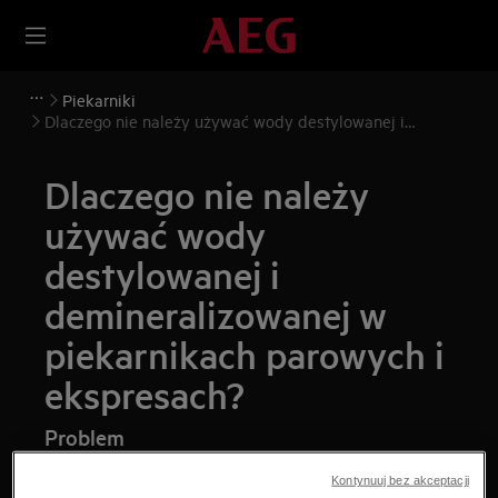
Piekarniki
Dlaczego nie należy używać wody destylowanej i
demineralizowanej w piekarnikach parowych i
ekspresach?
Dlaczego nie należy
używać wody
destylowanej i
demineralizowanej w
piekarnikach parowych i
ekspresach?
Problem
Jaką wodę stosować do programów
Kontynuuj bez akceptacji