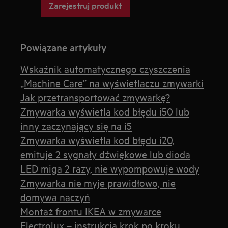
Zarejestruj produkt
Powiązane artykuły
Wskaźnik automatycznego czyszczenia
„Machine Care” na wyświetlaczu zmywarki
Jak przetransportować zmywarkę?
Zmywarka wyświetla kod błędu i50 lub
inny zaczynający się na i5
Zmywarka wyświetla kod błędu i20,
emituje 2 sygnały dźwiękowe lub dioda
LED miga 2 razy, nie wypompowuje wody
Zmywarka nie myje prawidłowo, nie
domywa naczyń
Montaż frontu IKEA w zmywarce
Electrolux – instrukcja krok po kroku