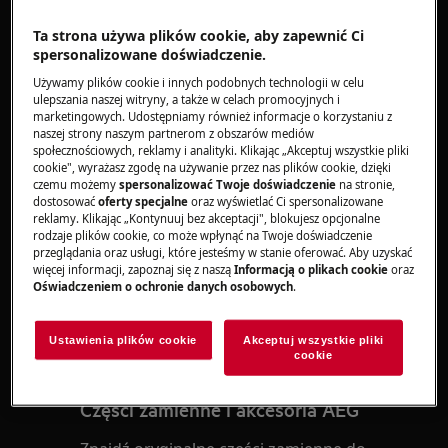
Dotyczy
Ta strona używa plików cookie, aby zapewnić Ci
spersonalizowane doświadczenie.
Zmywarki
Używamy plików cookie i innych podobnych technologii w celu
ulepszania naszej witryny, a także w celach promocyjnych i
Rozwiązanie
marketingowych. Udostępniamy również informacje o korzystaniu z
naszej strony naszym partnerom z obszarów mediów
społecznościowych, reklamy i analityki. Klikając „Akceptuj wszystkie pliki
Wyświetlacz zmywarki pokazuje kod błędu
cookie", wyrażasz zgodę na używanie przez nas plików cookie, dzięki
i28 - wskazuje to na awarię pompy
czemu możemy
spersonalizować Twoje doświadczenie
na stronie,
odprowadzającej wodę.
dostosować
oferty specjalne
oraz wyświetlać Ci spersonalizowane
reklamy. Klikając „Kontynuuj bez akceptacji", blokujesz opcjonalne
rodzaje plików cookie, co może wpłynąć na Twoje doświadczenie
Zamknij dopływ wody i skontaktuj się z
przeglądania oraz usługi, które jesteśmy w stanie oferować. Aby uzyskać
Autoryzowanym Centrum Serwisowym.
więcej informacji, zapoznaj się z naszą
Informacją o plikach cookie
oraz
Oświadczeniem o ochronie danych osobowych
.
Czy ten artykuł był pomocny?
Ustawienia plików cookie
Akceptuj wszystkie pliki
cookie
Części zamienne i akcesoria AEG