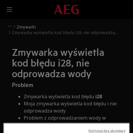
Zmywarki
Zmywarka wyświetla kod błędu i28, nie odprowadza
wody
Zmywarka wyświetla
kod błędu i28, nie
odprowadza wody
Problem
Zmywarka wyświetla kod błędu
i28
Moja zmywarka wyświetla kod błędu i nie
odprowadza wody
Problem z odprowadzaniem wody w
zmywarce
Kontynuuj bez akceptacji