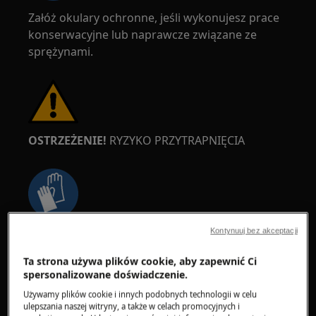
Załóż okulary ochronne, jeśli wykonujesz prace
konserwacyjne lub naprawcze związane ze
sprężynami.
OSTRZEŻENIE!
RYZYKO PRZYTRAPNIĘCIA
Kontynuuj bez akceptacji
Załóż rękawice ochronne, jeśli wykonujesz prace
konserwacyjne lub naprawcze związane z
Ta strona używa plików cookie, aby zapewnić Ci
pasami.
spersonalizowane doświadczenie.
Używamy plików cookie i innych podobnych technologii w celu
ulepszania naszej witryny, a także w celach promocyjnych i