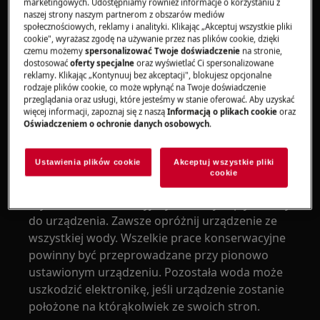
marketingowych. Udostępniamy również informacje o korzystaniu z
naszej strony naszym partnerom z obszarów mediów
społecznościowych, reklamy i analityki. Klikając „Akceptuj wszystkie pliki
cookie", wyrażasz zgodę na używanie przez nas plików cookie, dzięki
OSTRZEŻENIE!
RYZYKO ZADŁAWIENIA
czemu możemy
spersonalizować Twoje doświadczenie
na stronie,
dostosować
oferty specjalne
oraz wyświetlać Ci spersonalizowane
Drobne elementy nie są przeznaczone dla dzieci
reklamy. Klikając „Kontynuuj bez akceptacji", blokujesz opcjonalne
rodzaje plików cookie, co może wpłynąć na Twoje doświadczenie
poniżej 3 roku życia. Przechowuj wszystkie małe
przeglądania oraz usługi, które jesteśmy w stanie oferować. Aby uzyskać
części i opakowania poza zasięgiem dzieci.
więcej informacji, zapoznaj się z naszą
Informacją o plikach cookie
oraz
Oświadczeniem o ochronie danych osobowych
.
Produkt powinien być używany lub instalowany
wyłącznie przez dorosłych.
Ustawienia plików cookie
Akceptuj wszystkie pliki
cookie
Przed przystąpieniem do jakiejkolwiek
czynności konserwacyjnej, zamknij dopływ wody
do urządzenia. Zawsze opróżnij urządzenie ze
wszystkiej wody. Wszelkie prace konserwacyjne
powinny być przeprowadzane przy pionowo
ustawionym urządzeniu. Pozostała woda może
uszkodzić elektronikę, jeśli urządzenie zostanie
położone na którąkolwiek ze swoich stron.