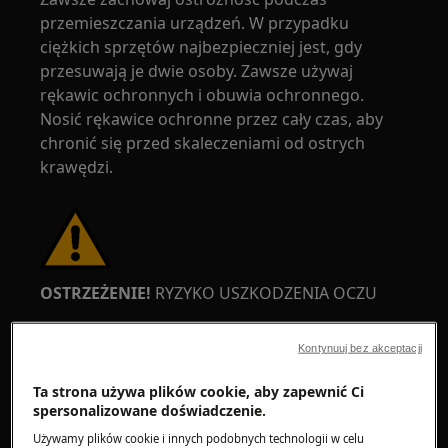
przemieszczania urządzeń. W przypadku
ciężkich sprzętów najbezpieczniej jest, gdy
przesuwają je dwie osoby. Zawsze używaj
rękawic ochronnych i obuwia ochronnego.
Nosić rękawice ochronne przez cały czas, aby
chronić się przed skaleczeniami od ostrych
krawędzi.
OSTRZEŻENIE!
RYZYKO USZKODZENIA OCZU
Kontynuuj bez akceptacji
Ta strona używa plików cookie, aby zapewnić Ci
spersonalizowane doświadczenie.
Należy nosić okulary ochronne podczas
Używamy plików cookie i innych podobnych technologii w celu