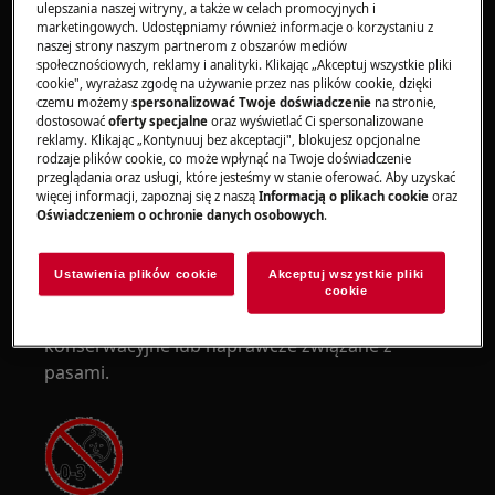
wykonywania prac konserwacyjnych lub
ulepszania naszej witryny, a także w celach promocyjnych i
marketingowych. Udostępniamy również informacje o korzystaniu z
naprawczych związanych ze sprężynami.
naszej strony naszym partnerom z obszarów mediów
społecznościowych, reklamy i analityki. Klikając „Akceptuj wszystkie pliki
cookie", wyrażasz zgodę na używanie przez nas plików cookie, dzięki
czemu możemy
spersonalizować Twoje doświadczenie
na stronie,
dostosować
oferty specjalne
oraz wyświetlać Ci spersonalizowane
reklamy. Klikając „Kontynuuj bez akceptacji", blokujesz opcjonalne
rodzaje plików cookie, co może wpłynąć na Twoje doświadczenie
OSTRZEŻENIE!
RYZYKO PRZYTRAPNIĘCIA
przeglądania oraz usługi, które jesteśmy w stanie oferować. Aby uzyskać
więcej informacji, zapoznaj się z naszą
Informacją o plikach cookie
oraz
Oświadczeniem o ochronie danych osobowych
.
Ustawienia plików cookie
Akceptuj wszystkie pliki
cookie
Załóż rękawice ochronne, jeśli wykonujesz prace
konserwacyjne lub naprawcze związane z
pasami.