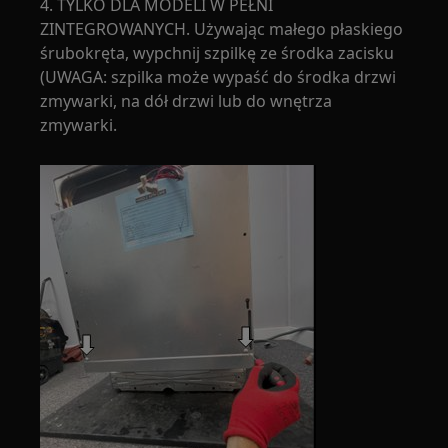
4. TYLKO DLA MODELI W PEŁNI
ZINTEGROWANYCH. Używając małego płaskiego
śrubokręta, wypchnij szpilkę ze środka zacisku
(UWAGA: szpilka może wypaść do środka drzwi
zmywarki, na dół drzwi lub do wnętrza
zmywarki.