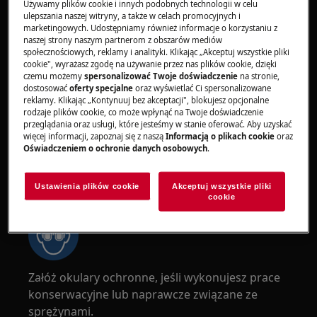
Używamy plików cookie i innych podobnych technologii w celu
ciężkich sprzętów najbezpieczniej jest, gdy
ulepszania naszej witryny, a także w celach promocyjnych i
przesuwają je dwie osoby. Zawsze używaj
marketingowych. Udostępniamy również informacje o korzystaniu z
rękawic ochronnych i obuwia ochronnego.
naszej strony naszym partnerom z obszarów mediów
społecznościowych, reklamy i analityki. Klikając „Akceptuj wszystkie pliki
Nosić rękawice ochronne przez cały czas, aby
cookie", wyrażasz zgodę na używanie przez nas plików cookie, dzięki
chronić się przed skaleczeniami od ostrych
czemu możemy
spersonalizować Twoje doświadczenie
na stronie,
dostosować
oferty specjalne
oraz wyświetlać Ci spersonalizowane
krawędzi.
reklamy. Klikając „Kontynuuj bez akceptacji", blokujesz opcjonalne
rodzaje plików cookie, co może wpłynąć na Twoje doświadczenie
przeglądania oraz usługi, które jesteśmy w stanie oferować. Aby uzyskać
więcej informacji, zapoznaj się z naszą
Informacją o plikach cookie
oraz
Oświadczeniem o ochronie danych osobowych
.
OSTRZEŻENIE!
RYZYKO USZKODZENIA OKA
Ustawienia plików cookie
Akceptuj wszystkie pliki
cookie
Załóż okulary ochronne, jeśli wykonujesz prace
konserwacyjne lub naprawcze związane ze
sprężynami.