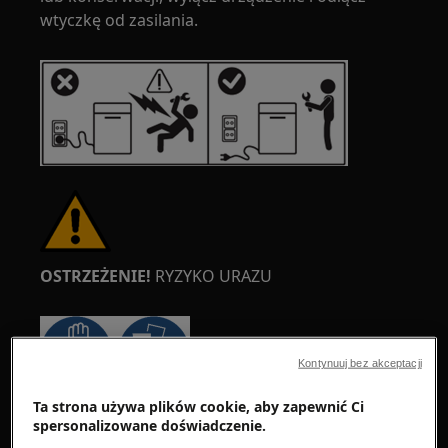
wtyczkę od zasilania.
OSTRZEŻENIE!
RYZYKO URAZU
Kontynuuj bez akceptacji
Ta strona używa plików cookie, aby zapewnić Ci
Zawsze zachowaj ostrożność podczas
spersonalizowane doświadczenie.
przemieszczania urządzeń. W przypadku