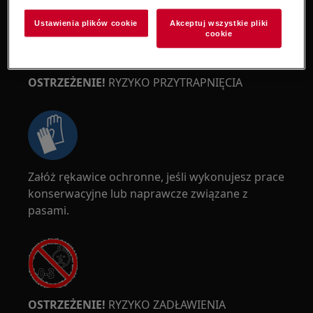
Ustawienia plików cookie
Akceptuj wszystkie pliki
cookie
OSTRZEŻENIE!
RYZYKO PRZYTRAPNIĘCIA
Załóż rękawice ochronne, jeśli wykonujesz prace
konserwacyjne lub naprawcze związane z
pasami.
OSTRZEŻENIE!
RYZYKO ZADŁAWIENIA