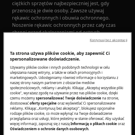
ciężkich sprzętów najbezpieczniej jest, gdy
przenoszą je dwie osoby. Zawsze używaj
rękawic ochronnych i obuwia ochronnego.
Noszenie rękawic ochronnych przez cały czas
chroni przed skaleczeniami od ostrych
krawędzi.
Kontynuuj bez akceptacji
Ta strona używa plików cookie, aby zapewnić Ci
spersonalizowane doświadczenie.
Używamy plików cookie i innych podobnych technologii w celu
ulepszania naszej witryny, a także w celach promocyjnych i
OSTRZEŻENIE!
RYZYKO USZKODZENIA OCZU
marketingowych. Udostępniamy również informacje o korzystaniu z
naszej strony naszym partnerom z obszarów mediów
społecznościowych, reklamy i analityki. Klikając „Akceptuj wszystkie pliki
cookie", wyrażasz zgodę na używanie przez nas plików cookie, dzięki
czemu możemy
spersonalizować Twoje doświadczenie
na stronie,
dostosować
oferty specjalne
oraz wyświetlać Ci spersonalizowane
reklamy. Klikając „Kontynuuj bez akceptacji", blokujesz opcjonalne
rodzaje plików cookie, co może wpłynąć na Twoje doświadczenie
Należy nosić okulary ochronne podczas
przeglądania oraz usługi, które jesteśmy w stanie oferować. Aby uzyskać
więcej informacji, zapoznaj się z naszą
Informacją o plikach cookie
oraz
wykonywania prac konserwacyjnych lub
Oświadczeniem o ochronie danych osobowych
.
naprawczych związanych ze sprężynami.