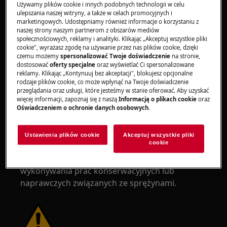
Nosić rękawice ochronne przez cały czas, aby
Używamy plików cookie i innych podobnych technologii w celu
chronić się przed skaleczeniami od ostrych
ulepszania naszej witryny, a także w celach promocyjnych i
marketingowych. Udostępniamy również informacje o korzystaniu z
krawędzi.
naszej strony naszym partnerom z obszarów mediów
społecznościowych, reklamy i analityki. Klikając „Akceptuj wszystkie pliki
cookie", wyrażasz zgodę na używanie przez nas plików cookie, dzięki
czemu możemy
spersonalizować Twoje doświadczenie
na stronie,
dostosować
oferty specjalne
oraz wyświetlać Ci spersonalizowane
reklamy. Klikając „Kontynuuj bez akceptacji", blokujesz opcjonalne
rodzaje plików cookie, co może wpłynąć na Twoje doświadczenie
OSTRZEŻENIE!
RYZYKO USZKODZENIA OCZU
przeglądania oraz usługi, które jesteśmy w stanie oferować. Aby uzyskać
więcej informacji, zapoznaj się z naszą
Informacją o plikach cookie
oraz
Oświadczeniem o ochronie danych osobowych
.
Ustawienia plików cookie
Akceptuj wszystkie pliki
cookie
Należy nosić okulary ochronne podczas
wykonywania prac konserwacyjnych lub
naprawczych związanych ze sprężynami.