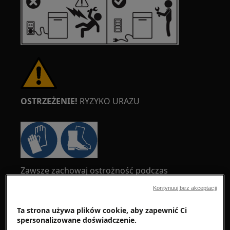
OSTRZEŻENIE!
RYZYKO URAZU
Zawsze zachowaj ostrożność podczas
przemieszczania urządzeń. W przypadku
Kontynuuj bez akceptacji
ciężkich sprzętów najbezpieczniej jest, gdy
przesuwają je dwie osoby. Zawsze używaj
Ta strona używa plików cookie, aby zapewnić Ci
rękawic ochronnych i obuwia ochronnego.
spersonalizowane doświadczenie.