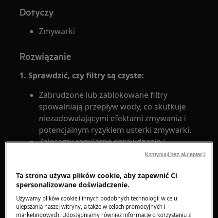
Dotyczy
Zmywarki
Rozwiązanie
1. Sprawdzić, czy filtry są czyste:
Zabrudzone lub zablokowane filtry
spowalniają przepływ wody, co skutkuje
niezadowalającymi efektami zmywania i
potencjalnym ryzykiem usterki zmywarki.
Zalecamy regularne sprawdzanie i
czyszczenie filtrów.
Kontynuuj bez akceptacji
Więcej informacji na temat czyszczenia i
Ta strona używa plików cookie, aby zapewnić Ci
konserwacji można znaleźć w instrukcji
spersonalizowane doświadczenie.
obsługi. Pobierz
instrukcję obsługi
Używamy plików cookie i innych podobnych technologii w celu
ulepszania naszej witryny, a także w celach promocyjnych i
marketingowych. Udostępniamy również informacje o korzystaniu z