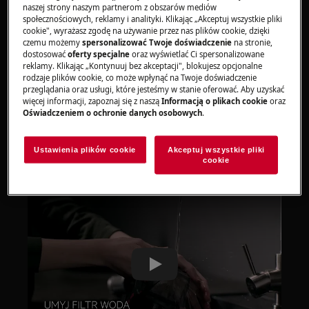
naszej strony naszym partnerom z obszarów mediów
społecznościowych, reklamy i analityki. Klikając „Akceptuj wszystkie pliki
cookie", wyrażasz zgodę na używanie przez nas plików cookie, dzięki
czemu możemy
spersonalizować Twoje doświadczenie
na stronie,
dostosować
oferty specjalne
oraz wyświetlać Ci spersonalizowane
reklamy. Klikając „Kontynuuj bez akceptacji", blokujesz opcjonalne
rodzaje plików cookie, co może wpłynąć na Twoje doświadczenie
przeglądania oraz usługi, które jesteśmy w stanie oferować. Aby uzyskać
więcej informacji, zapoznaj się z naszą
Informacją o plikach cookie
oraz
Oświadczeniem o ochronie danych osobowych
.
Film instruktażowy
Dowiedź się jak w optymalny sposób wyczyścić filtr
Ustawienia plików cookie
Akceptuj wszystkie pliki
cookie
w zmywarce AEG
Play