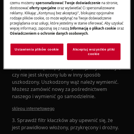
czemu możemy
spersonalizować Twoje doświadczenie
na stronie,
dostosować
oferty specjalne
oraz wyświetlać Ci spersonalizowane
reklamy. Klikając „Kontynuuj bez akceptacji", blokujesz opcjonalne
rodzaje plików cookie, co może wpłynąć na Twoje doświadczenie
przeglądania oraz usługi, które jesteśmy w stanie oferować. Aby uzyskać
więcej informacji, zapoznaj się z naszą
Informacją o plikach cookie
oraz
Oświadczeniem o ochronie danych osobowych
.
Ustawienia plików cookie
Akceptuj wszystkie pliki
cookie
2. Sprawdź wąż dopływowy wody, aby zobaczyć,
czy nie jest skręcony lub w inny sposób
uszkodzony. Uszkodzony wąż należy wymienić.
Możesz zamówić nowy za pośrednictwem
naszego i wymienić go samodzielnie.
sklepu internetowego
3. Sprawdź filtr kłaczków aby upewnić się, że
jest prawidłowo włożony, przykręcony i drożny.