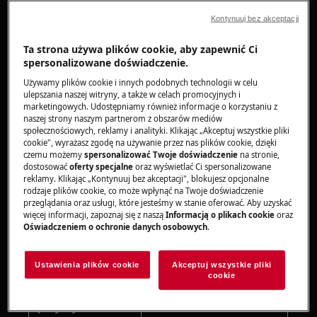
Ikona mruga w przypadku braku wody w
Kontynuuj bez akceptacji
zbiorniku na czystą wodę
Ta strona używa plików cookie, aby zapewnić Ci
spersonalizowane doświadczenie.
Używamy plików cookie i innych podobnych technologii w celu
ulepszania naszej witryny, a także w celach promocyjnych i
marketingowych. Udostępniamy również informacje o korzystaniu z
naszej strony naszym partnerom z obszarów mediów
społecznościowych, reklamy i analityki. Klikając „Akceptuj wszystkie pliki
Dotyczy
cookie", wyrażasz zgodę na używanie przez nas plików cookie, dzięki
czemu możemy
spersonalizować Twoje doświadczenie
na stronie,
dostosować
oferty specjalne
oraz wyświetlać Ci spersonalizowane
ULTIMATE 8000 odkurzacz
reklamy. Klikając „Kontynuuj bez akceptacji", blokujesz opcjonalne
bezprzewodowy na mokro i sucho
rodzaje plików cookie, co może wpłynąć na Twoje doświadczenie
przeglądania oraz usługi, które jesteśmy w stanie oferować. Aby uzyskać
modele: AW81U3DB, EW81U3DB
więcej informacji, zapoznaj się z naszą
Informacją o plikach cookie
oraz
Oświadczeniem o ochronie danych osobowych
.
Rozwiązanie
Ustawienia plików cookie
Akceptuj wszystkie pliki
cookie
Możliwa
Rozwiązania
przyczyna