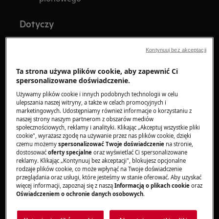
Dotyczy
Odkurzacz bezprzewodowy ULTIMATE
Kontynuuj bez akceptacji
8000 Wet&Dry
modele: AW81U3DB, EW81U3DB
Ta strona używa plików cookie, aby zapewnić Ci
spersonalizowane doświadczenie.
Rozwiązanie
Używamy plików cookie i innych podobnych technologii w celu
ulepszania naszej witryny, a także w celach promocyjnych i
marketingowych. Udostępniamy również informacje o korzystaniu z
naszej strony naszym partnerom z obszarów mediów
Możliwa przyczyna
Rozwiązania
społecznościowych, reklamy i analityki. Klikając „Akceptuj wszystkie pliki
cookie", wyrażasz zgodę na używanie przez nas plików cookie, dzięki
czemu możemy
spersonalizować Twoje doświadczenie
na stronie,
Sprawdź, czy wtyczka
Stacja ładująca nie
dostosować
oferty specjalne
oraz wyświetlać Ci spersonalizowane
jest prawidłowo
reklamy. Klikając „Kontynuuj bez akceptacji", blokujesz opcjonalne
jest prawidłowo
rodzaje plików cookie, co może wpłynąć na Twoje doświadczenie
podłączona do
podłączona
przeglądania oraz usługi, które jesteśmy w stanie oferować. Aby uzyskać
gniazdka
więcej informacji, zapoznaj się z naszą
Informacją o plikach cookie
oraz
Oświadczeniem o ochronie danych osobowych
.
Sprawdź, czy
Urządzenie nie jest
odkurzacz jest