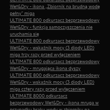
Wet&Dry - ikona „Zbiornik na brudną wodę
pełny” miga
ULTIMATE 800 odkurzacz bezprzewodowy
Wet&Dry - funkcja samoczyszczenia nie
uruchamia się
ULTIMATE 800 odkurzacz bezprzewodowy
Wet&Dry - wskaźnik mocy (3 diody LED)
miga trzy razy przed wyłączeniem
ULTIMATE 800 odkurzacz bezprzewodowy
Wet&Dry - mrugająca ikona dyszy
ULTIMATE 800 odkurzacz bezprzewodowy
Wet&Dry - wskaźnik mocy (3 diody LED)
miga cztery razy przed wyłączeniem
ULTIMATE 8000 odkurzacz
bezprzewodowy Wet&Dry - ikona mruga w
przypadku braku wody w zbiorniku na