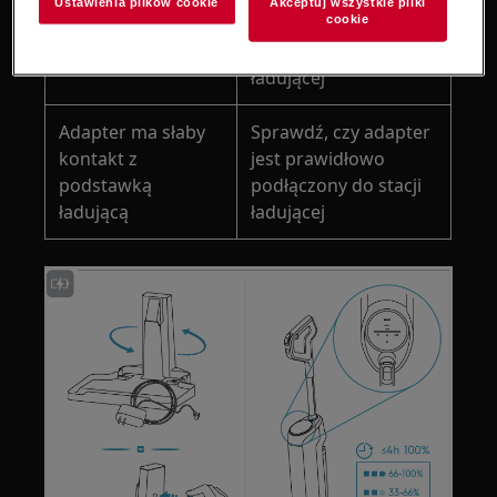
Ustawienia plików cookie
Akceptuj wszystkie pliki
całkowicie
cookie
prawidłowo
podłączona do
ustawiony w stacji
stacji ładowania
ładującej
Adapter ma słaby
Sprawdź, czy adapter
kontakt z
jest prawidłowo
podstawką
podłączony do stacji
ładującą
ładującej