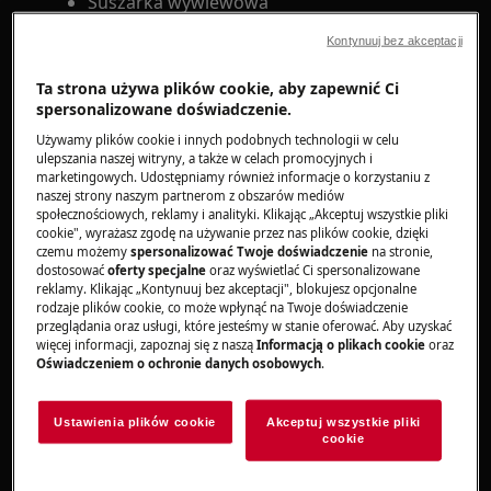
Suszarka wywiewowa
Suszarka kondensacyjna
Kontynuuj bez akceptacji
Suszarka z pompą ciepła
Ta strona używa plików cookie, aby zapewnić Ci
Rozwiązanie:
spersonalizowane doświadczenie.
1. Zmienić czas trwania programu.
Używamy plików cookie i innych podobnych technologii w celu
ulepszania naszej witryny, a także w celach promocyjnych i
marketingowych. Udostępniamy również informacje o korzystaniu z
Sprawdzić , aby uzyskać informacje na temat
naszej strony naszym partnerom z obszarów mediów
czasu suszenia wymaganego dla różnych
społecznościowych, reklamy i analityki. Klikając „Akceptuj wszystkie pliki
rodzajów prania.
cookie", wyrażasz zgodę na używanie przez nas plików cookie, dzięki
czemu możemy
spersonalizować Twoje doświadczenie
na stronie,
dostosować
oferty specjalne
oraz wyświetlać Ci spersonalizowane
instrukcję obsługi
reklamy. Klikając „Kontynuuj bez akceptacji", blokujesz opcjonalne
rodzaje plików cookie, co może wpłynąć na Twoje doświadczenie
2. Wybrać odpowiedni program suszenia na
przeglądania oraz usługi, które jesteśmy w stanie oferować. Aby uzyskać
podstawie instrukcji na etykiecie tkaniny.
więcej informacji, zapoznaj się z naszą
Informacją o plikach cookie
oraz
Oświadczeniem o ochronie danych osobowych
.
Upewnij się, że symbole pielęgnacji na metkach
odzieży są zgodne z programem suszenia i
Ustawienia plików cookie
Akceptuj wszystkie pliki
cookie
wybranymi opcjami.
Programy suszenia w suszarkach bębnowych są