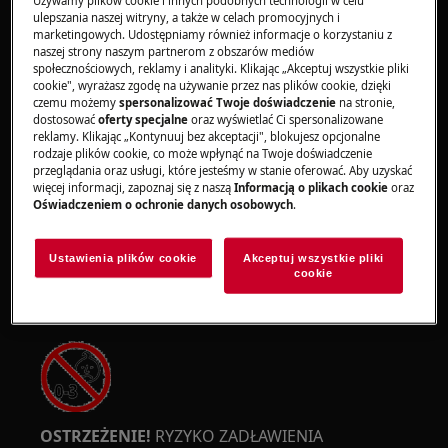
Używamy plików cookie i innych podobnych technologii w celu
ulepszania naszej witryny, a także w celach promocyjnych i
marketingowych. Udostępniamy również informacje o korzystaniu z
naszej strony naszym partnerom z obszarów mediów
społecznościowych, reklamy i analityki. Klikając „Akceptuj wszystkie pliki
cookie", wyrażasz zgodę na używanie przez nas plików cookie, dzięki
czemu możemy
spersonalizować Twoje doświadczenie
na stronie,
OSTRZEŻENIE!
RYZYKO PRZYTRAPNIĘCIA
dostosować
oferty specjalne
oraz wyświetlać Ci spersonalizowane
reklamy. Klikając „Kontynuuj bez akceptacji", blokujesz opcjonalne
rodzaje plików cookie, co może wpłynąć na Twoje doświadczenie
przeglądania oraz usługi, które jesteśmy w stanie oferować. Aby uzyskać
więcej informacji, zapoznaj się z naszą
Informacją o plikach cookie
oraz
Oświadczeniem o ochronie danych osobowych
.
Załóż rękawice ochronne, jeśli wykonujesz prace
Ustawienia plików cookie
Akceptuj wszystkie pliki
konserwacyjne lub naprawcze związane z
cookie
pasami.
OSTRZEŻENIE!
RYZYKO ZADŁAWIENIA