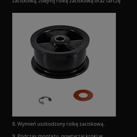
zaciskową, zdejmij rolkę zaciskową oraz tarczę
8. Wymień uszkodzony rolkę zaciskową.
9. Podczas montażu, powtarzaj kroki w