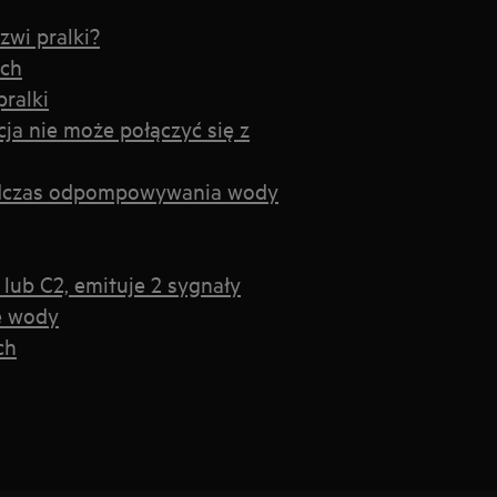
zwi pralki?
ach
ralki
cja nie może połączyć się z
odczas odpompowywania wody
lub C2, emituje 2 sygnały
e wody
ch