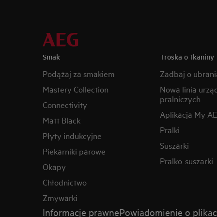
Smak
Troska o tkaniny
Podążaj za smakiem
Zadbaj o ubrani
Mastery Collection
Nowa linia urzą
pralniczych
Connectivity
Aplikacja My A
Matt Black
Pralki
Płyty indukcyjne
Suszarki
Piekarniki parowe
Pralko-suszarki
Okapy
Chłodnictwo
Zmywarki
Informacje prawne
Powiadomienie o plikac