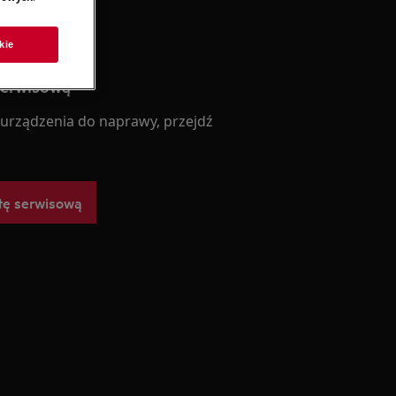
kie
serwisową
 urządzenia do naprawy, przejdź
tę serwisową