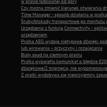
w pralce ładowanej od góry
Czy można zmienić kierunek otwierania dr
Time Manager - sposób działania w pralk
Śruby/blokady transportowe po montażu p
Urządzenia z funkcją Connectivity - aplika
urządzeniem
Pralka AEG wydaje nietypowe dźwięki p
lub wirowania – przyczyny i rozwiązania
Biały osad na ciemnym praniu
Pralka wyświetla komunikat o błędzie E20 
dźwiękowe/2 mignięcia, nie wypompowuj
Z pralki wydobywa się nieprzyjemny zapa