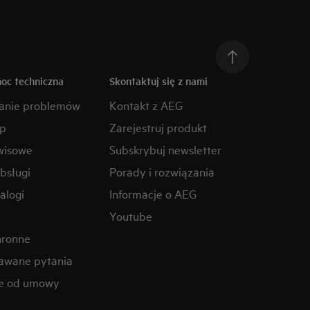
moc techniczna
Skontaktuj się z nami
anie problemów
Kontakt z AEG
ep
Zarejestruj produkt
wisowe
Subskrybuj newsletter
obsługi
Porady i rozwiązania
alogi
Informacje o AEG
Youtube
hronne
awane pytania
ie od umowy