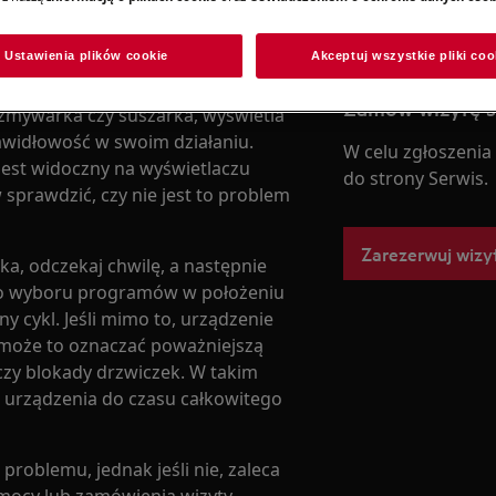
Ustawienia plików cookie
Akceptuj wszystkie pliki coo
Zamów wizytę 
a, zmywarka czy suszarka, wyświetla
awidłowość w swoim działaniu.
W celu zgłoszenia
 jest widoczny na wyświetlaczu
do strony Serwis.
sprawdzić, czy nie jest to problem
Zarezerwuj wizy
a, odczekaj chwilę, a następnie
tło wyboru programów w położeniu
 cykl. Jeśli mimo to, urządzenie
 może to oznaczać poważniejszą
czy blokady drzwiczek. W takim
a urządzenia do czasu całkowitego
oblemu, jednak jeśli nie, zaleca