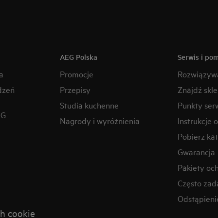
AEG Polska
Serwis i po
a
Promocje
Rozwiązyw
dzeń
Przepisy
Znajdź skl
Studia kuchenne
Punkty ser
EG
Nagrody i wyróżnienia
Instrukcje 
Pobierz kat
Gwarancja
Pakiety oc
Często zad
Odstąpien
h cookie