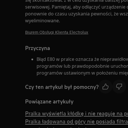
się skontaktować z w celu uzyskania dalszej p
serwisowej. Pamiętaj, aby odłączyć urządzenie o
ponownie do czasu uzyskania pewności, że wszy
wyeliminowane.
Biurem Obsługi Klienta Electrolux
Przyczyna
Błąd E80 w pralce oznacza że nieprawidł
programów lub prawdopodobnie uruchom
programów ustawionym w położeniu mię
Czy ten artykuł był pomocny?
Powiązane artykuły
Pralka wyświetla kłódkę i nie reaguje na p
Pralka ładowana od góry nie posiada filtra