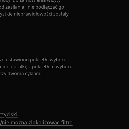
omocy lub zamówienia wizyty
d zasilania i nie podłączać go
stkie nieprawidłowości zostały
owo ustawiono pokrętło wyboru
iono pralkę z pokrętłem wyboru
dzy dwoma cyklami
rzyciski
/nie można zlokalizować filtra