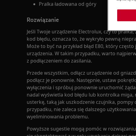
Pralka ładowana od góry
Rozwiązanie
Jeśli Twoje urządzenie Electrolux, czy to pralk
kod błędu, oznacza to, że wykryło pewną niepr
Może to być na przykład błąd E80, który często
urządzenia. W takim przypadku, warto najpierw 
z podłączeniem do zasilania.
Przede wszystkim, odłącz urządzenie od gniazdk
podłącz je ponownie. Następnie, ustaw pokrę
wyłączenia i spróbuj ponownie uruchomić żądany
nadal wyświetla kod błędu lub kontrolka miga,
usterkę, taką jak uszkodzenie czujnika, pompy 
przypadku, nie zaleca się dalszego użytkowani
wyeliminowania problemu.
Powyższe sugestie mogą pomóc w rozwiązaniu pr