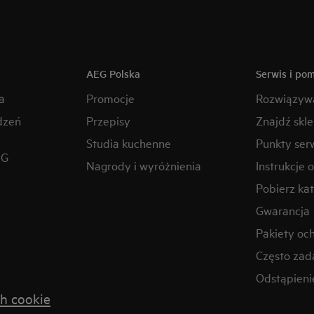
AEG Polska
Serwis i po
a
Promocje
Rozwiązyw
dzeń
Przepisy
Znajdź skl
Studia kuchenne
Punkty ser
EG
Nagrody i wyróżnienia
Instrukcje 
Pobierz kat
Gwarancja
Pakiety oc
Często zad
Odstąpien
h cookie