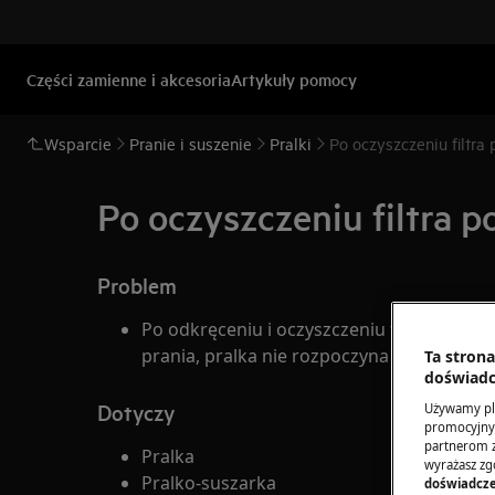
Części zamienne i akcesoria
Artykuły pomocy
Wsparcie
Pranie i suszenie
Pralki
Po oczyszczeniu filtra
Po oczyszczeniu filtra p
Problem
Po odkręceniu i oczyszczeniu filtra pomp
prania, pralka nie rozpoczyna pracy, nie p
Ta stron
doświadc
Dotyczy
Używamy pli
promocyjnyc
partnerom z 
Pralka
wyrażasz zg
Pralko-suszarka
doświadcze