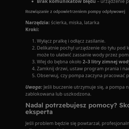
Brak komunikatów błędu
– urządzenie p
Rozwiązanie z odpowietrzeniem pompy odpływowej
Narzędzia:
ścierka, miska, latarka
Kroki:
Wyłącz pralkę i odłącz zasilanie.
Delikatnie pochyl urządzenie do tyłu pod k
może to ułatwić zassanie wody przez pom
Wlej do bębna około
2–3 litry zimnej wod
Zamknij drzwi, ustaw program prania i naci
Obserwuj, czy pompa zaczyna pracować pr
Uwaga:
Jeśli buczenie utrzymuje się, a pomp
zablokowana lub uszkodzona.
Nadal potrzebujesz pomocy? Sk
eksperta
Jeśli problem będzie się powtarzał, profesjon