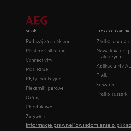
Smak
Troska o tkaniny
Podążaj za smakiem
Zadbaj o ubrani
Mastery Collection
Nowa linia urzą
pralniczych
Connectivity
Aplikacja My A
Matt Black
Pralki
Płyty indukcyjne
Suszarki
Piekarniki parowe
Pralko-suszarki
Okapy
Chłodnictwo
Zmywarki
Informacje prawne
Powiadomienie o plikac