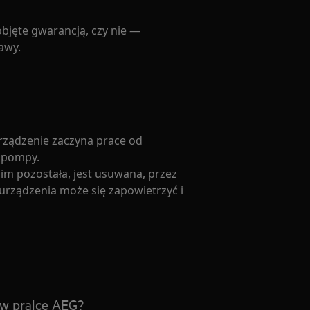
objęte gwarancją, czy nie —
awy.
rządzenie zaczyna prace od
 pompy.
nim pozostała, jest usuwana, przez
ządzenia może się zapowietrzyć i
 w pralce AEG?