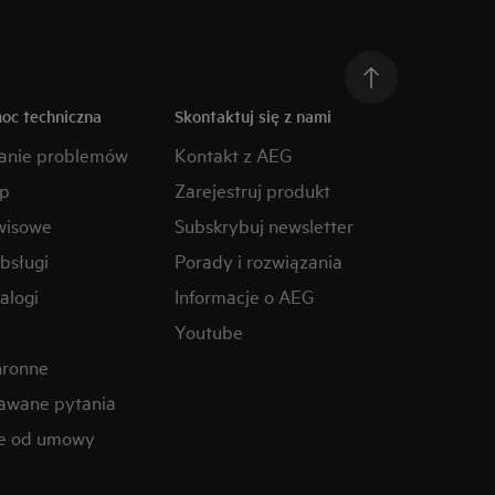
moc techniczna
Skontaktuj się z nami
anie problemów
Kontakt z AEG
ep
Zarejestruj produkt
wisowe
Subskrybuj newsletter
obsługi
Porady i rozwiązania
alogi
Informacje o AEG
Youtube
hronne
awane pytania
ie od umowy