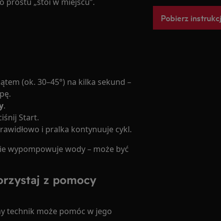
o prostu „stoi w miejscu”.
Pobierz instrukc
ątem (ok. 30–45°) na kilka sekund –
pę.
y
.
śnij Start.
awidłowo i pralka kontynuuje cykl.
a nie wypompowuje wody – może być
orzystaj z pomocy
alny technik może pomóc w jego