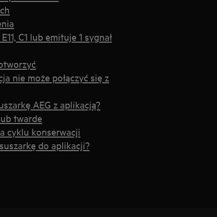
ach
enia
E11, C1 lub emituje 1 sygnał
 otworzyć
cja nie może połączyć się z
suszarkę AEG z aplikacją?
lub twarde
ia cyklu konserwacji
suszarkę do aplikacji?