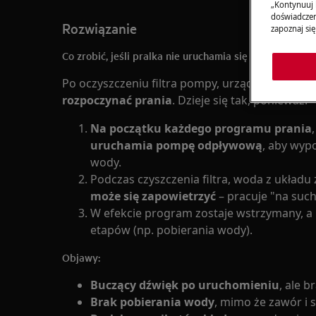
„Kontynuuj 
doświadczeni
Rozwiązanie
zapoznaj się
Co zrobić, jeśli pralka nie uruchamia się po oczyszczen
Po oczyszczeniu filtra pompy, urządzenie moż
rozpoczynać prania
. Dzieje się tak, ponieważ:
Na początku każdego programu prania
uruchamia pompę odpływową
, aby wyp
wody.
Podczas czyszczenia filtra, woda z układu 
może się zapowietrzyć
– pracuje "na suc
W efekcie program zostaje wstrzymany, a 
etapów (np. pobierania wody).
Objawy:
Buczący dźwięk po uruchomieniu
, ale b
Brak pobierania wody
, mimo że zawór i 