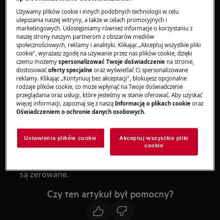
Zmywarka do zabudowy
Używamy plików cookie i innych podobnych technologii w celu
Zmywarka wolnostojąca
ulepszania naszej witryny, a także w celach promocyjnych i
marketingowych. Udostępniamy również informacje o korzystaniu z
naszej strony naszym partnerom z obszarów mediów
Rozwiązanie
społecznościowych, reklamy i analityki. Klikając „Akceptuj wszystkie pliki
cookie", wyrażasz zgodę na używanie przez nas plików cookie, dzięki
czemu możemy
spersonalizować Twoje doświadczenie
na stronie,
1. Zerowanie ustawień zmywarki po każdym
dostosować
oferty specjalne
oraz wyświetlać Ci spersonalizowane
cyklu jest normalnym zjawiskiem
reklamy. Klikając „Kontynuuj bez akceptacji", blokujesz opcjonalne
rodzaje plików cookie, co może wpłynąć na Twoje doświadczenie
Od trzeciego kwartału 2012 r. przepisy Unii
przeglądania oraz usługi, które jesteśmy w stanie oferować. Aby uzyskać
więcej informacji, zapoznaj się z naszą
Informacją o plikach cookie
oraz
Europejskiej wymagają, aby po włączeniu
Oświadczeniem o ochronie danych osobowych
.
urządzenia domyślnie wybrany był cykl
zmywania „EKO”.
Ustawienia plików cookie
Akceptuj wszystkie pliki
cookie
Dlatego po zakończeniu cyklu zmywania
wszystkie ustawienia, w tym MULTITAB/„3 w 1”,
są zerowane.
Czy ten artykuł był pomocny?