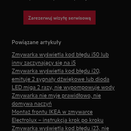
Zarezerwuj wizytę serwisową
Powiązane artykuły
Zmywarka wyświetla kod błędu i50 lub
inny zaczynający się na i5
Zmywarka wyświetla kod błędu i20,
emituje 2 sygnały dźwiękowe lub dioda
LED miga 2 razy, nie wypompowuje wody
Zmywarka nie myje prawidłowo, nie
domywa naczyń
Montaż frontu IKEA w zmywarce
Electrolux – instrukcja krok po kroku
Zmywarka wyświetla kod błędu i23, nie